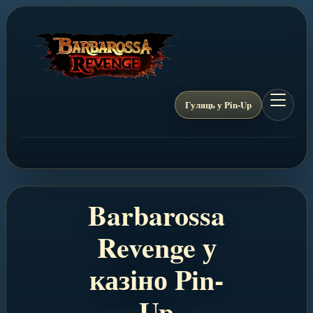
Гуляць у Pin-Up
Barbarossa
Revenge у
казіно Pin-
Up