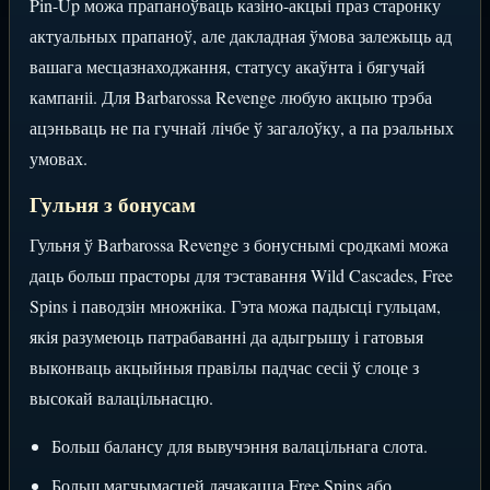
Pin-Up можа прапаноўваць казіно-акцыі праз старонку
актуальных прапаноў, але дакладная ўмова залежыць ад
вашага месцазнаходжання, статусу акаўнта і бягучай
кампаніі. Для Barbarossa Revenge любую акцыю трэба
ацэньваць не па гучнай лічбе ў загалоўку, а па рэальных
умовах.
Гульня з бонусам
Гульня ў Barbarossa Revenge з бонуснымі сродкамі можа
даць больш прасторы для тэставання Wild Cascades, Free
Spins і паводзін множніка. Гэта можа падысці гульцам,
якія разумеюць патрабаванні да адыгрышу і гатовыя
выконваць акцыйныя правілы падчас сесіі ў слоце з
высокай валацільнасцю.
Больш балансу для вывучэння валацільнага слота.
Больш магчымасцей дачакацца Free Spins або