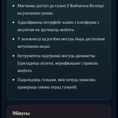
Магчымы доступ да гульні ў Barbarossa Revenge
на рэальныя грошы.
Адшліфаваны інтэрфейс казіно і платформа з
акцэнтам на зручнасць акаўнта.
У залежнасці ад рэгіёна могуць быць даступныя
актуальныя акцыі.
Інструменты падтрымкі могуць дапамагчы
ўдакладніць аплаты, верыфікацыю і правілы
акаўнта.
Падыходзіць гульцам, якія хочуць уважліва
праверыць умовы перад гульнёй.
Мінусы