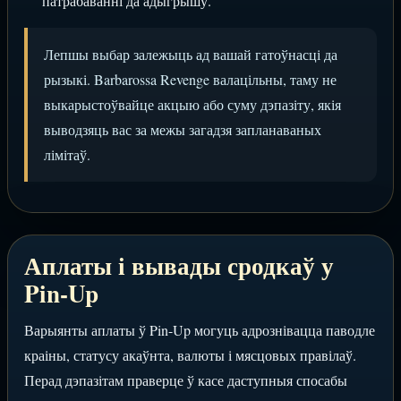
патрабаванні да адыгрышу.
Лепшы выбар залежыць ад вашай гатоўнасці да
рызыкі. Barbarossa Revenge валацільны, таму не
выкарыстоўвайце акцыю або суму дэпазіту, якія
выводзяць вас за межы загадзя запланаваных
лімітаў.
Аплаты і вывады сродкаў у
Pin-Up
Варыянты аплаты ў Pin-Up могуць адрознівацца паводле
краіны, статусу акаўнта, валюты і мясцовых правілаў.
Перад дэпазітам праверце ў касе даступныя спосабы