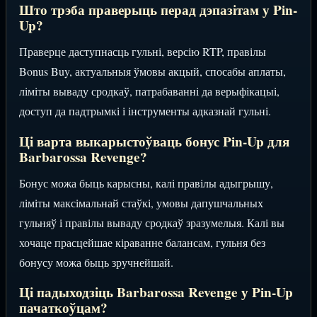
Што трэба праверыць перад дэпазітам у Pin-
Up?
Праверце даступнасць гульні, версію RTP, правілы
Bonus Buy, актуальныя ўмовы акцый, спосабы аплаты,
ліміты вываду сродкаў, патрабаванні да верыфікацыі,
доступ да падтрымкі і інструменты адказнай гульні.
Ці варта выкарыстоўваць бонус Pin-Up для
Barbarossa Revenge?
Бонус можа быць карысны, калі правілы адыгрышу,
ліміты максімальнай стаўкі, умовы дапушчальных
гульняў і правілы вываду сродкаў зразумелыя. Калі вы
хочаце прасцейшае кіраванне балансам, гульня без
бонусу можа быць зручнейшай.
Ці падыходзіць Barbarossa Revenge у Pin-Up
пачаткоўцам?