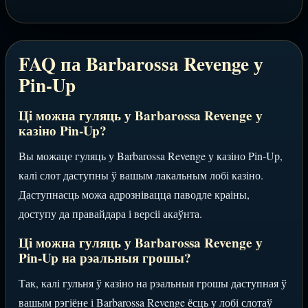
FAQ па Barbarossa Revenge у
Pin-Up
Ці можна гуляць у Barbarossa Revenge у
казіно Pin-Up?
Вы можаце гуляць у Barbarossa Revenge у казіно Pin-Up,
калі слот даступны ў вашым лакальным лобі казіно.
Даступнасць можа адрознівацца паводле краіны,
доступу да правайдара і версіі акаўнта.
Ці можна гуляць у Barbarossa Revenge у
Pin-Up на рэальныя грошы?
Так, калі гульня ў казіно на рэальныя грошы даступная ў
вашым рэгіёне і Barbarossa Revenge ёсць у лобі слотаў