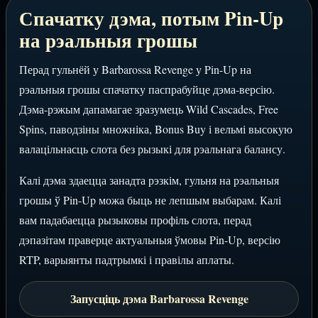
Спачатку дэма, потым Pin-Up
на рэальныя грошы
Перад гульнёй у Barbarossa Revenge у Pin-Up на
рэальныя грошы спачатку паспрабуйце дэма-версію.
Дэма-рэжым дапамагае зразумець Wild Cascades, Free
Spins, паводзіны множніка, Bonus Buy і вельмі высокую
валацільнасць слота без рызыкі для рэальнага балансу.
Калі дэма здаецца занадта рэзкім, гульня на рэальныя
грошы ў Pin-Up можа быць не лепшым выбарам. Калі
вам падабаецца рызыковы профіль слота, перад
дэпазітам праверце актуальныя ўмовы Pin-Up, версію
RTP, варыянты падтрымкі і правілы аплаты.
Запусціць дэма Barbarossa Revenge