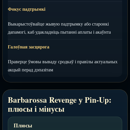
Фокус падтрымкі
Выкарыстоўвайце жывую падтрымку або старонкі
дапамогі, каб удакладніць пытанні аплаты і акаўнта
Галоўная засцярога
Праверце ўмовы вываду сродкаў і правілы актуальных
акцый перад дэпазітам
Barbarossa Revenge у Pin-Up:
плюсы і мінусы
Плюсы