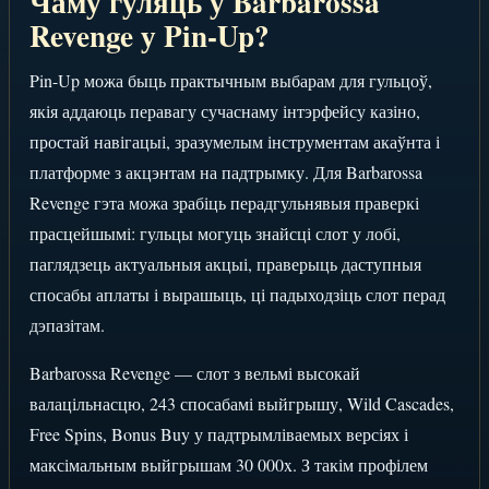
Чаму гуляць у Barbarossa
Revenge у Pin-Up?
Pin-Up можа быць практычным выбарам для гульцоў,
якія аддаюць перавагу сучаснаму інтэрфейсу казіно,
простай навігацыі, зразумелым інструментам акаўнта і
платформе з акцэнтам на падтрымку. Для Barbarossa
Revenge гэта можа зрабіць перадгульнявыя праверкі
прасцейшымі: гульцы могуць знайсці слот у лобі,
паглядзець актуальныя акцыі, праверыць даступныя
спосабы аплаты і вырашыць, ці падыходзіць слот перад
дэпазітам.
Barbarossa Revenge — слот з вельмі высокай
валацільнасцю, 243 спосабамі выйгрышу, Wild Cascades,
Free Spins, Bonus Buy у падтрымліваемых версіях і
максімальным выйгрышам 30 000x. З такім профілем