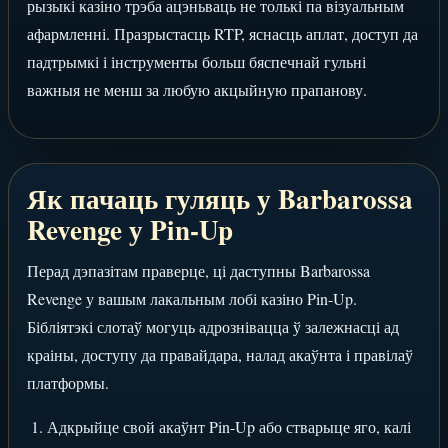
рызыкі казіно трэба ацэньваць не толькі па візуальным
афармленні. Празрыстасць RTP, яснасць аплат, доступ да
падтрымкі і інструменты больш бяспечнай гульні
важныя не менш за любую акцыйную прапанову.
Як пачаць гуляць у Barbarossa
Revenge у Pin-Up
Перад дэпазітам праверце, ці даступны Barbarossa
Revenge у вашым лакальным лобі казіно Pin-Up.
Бібліятэкі слотаў могуць адрознівацца ў залежнасці ад
краіны, доступу да правайдара, налад акаўнта і правілаў
платформы.
Адкрыйце свой акаўнт Pin-Up або стварыце яго, калі