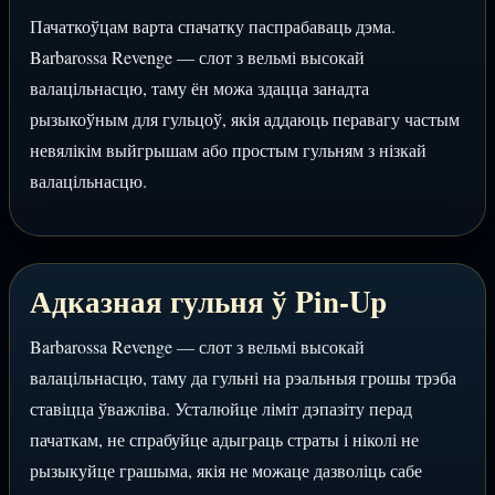
Пачаткоўцам варта спачатку паспрабаваць дэма.
Barbarossa Revenge — слот з вельмі высокай
валацільнасцю, таму ён можа здацца занадта
рызыкоўным для гульцоў, якія аддаюць перавагу частым
невялікім выйгрышам або простым гульням з нізкай
валацільнасцю.
Адказная гульня ў Pin-Up
Barbarossa Revenge — слот з вельмі высокай
валацільнасцю, таму да гульні на рэальныя грошы трэба
ставіцца ўважліва. Усталюйце ліміт дэпазіту перад
пачаткам, не спрабуйце адыграць страты і ніколі не
рызыкуйце грашыма, якія не можаце дазволіць сабе