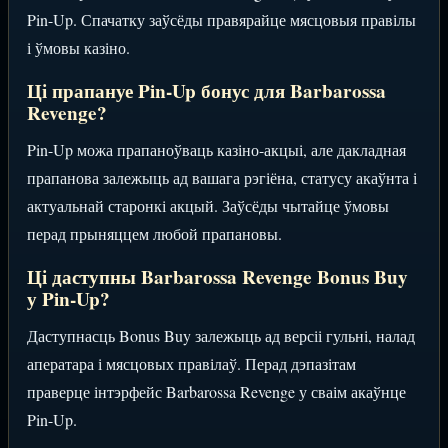
Pin-Up. Спачатку заўсёды правярайце мясцовыя правілы
і ўмовы казіно.
Ці прапануе Pin-Up бонус для Barbarossa
Revenge?
Pin-Up можа прапаноўваць казіно-акцыі, але дакладная
прапанова залежыць ад вашага рэгіёна, статусу акаўнта і
актуальнай старонкі акцый. Заўсёды чытайце ўмовы
перад прыняццем любой прапановы.
Ці даступны Barbarossa Revenge Bonus Buy
у Pin-Up?
Даступнасць Bonus Buy залежыць ад версіі гульні, налад
аператара і мясцовых правілаў. Перад дэпазітам
праверце інтэрфейс Barbarossa Revenge у сваім акаўнце
Pin-Up.