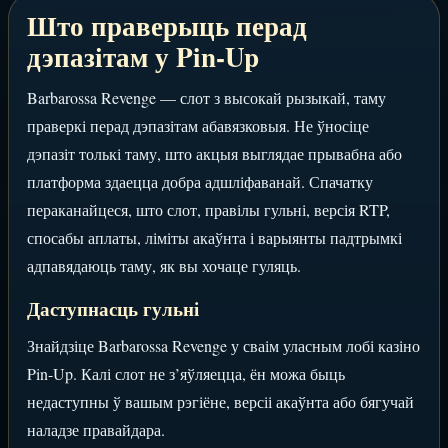
Што праверыць перад
дэпазітам у Pin-Up
Barbarossa Revenge — слот з высокай рызыкай, таму
праверкі перад дэпазітам абавязковыя. Не ўносіце
дэпазіт толькі таму, што акцыя выглядае прывабна або
платформа здаецца добра адшліфаванай. Спачатку
пераканайцеся, што слот, правілы гульні, версія RTP,
спосабы аплаты, ліміты акаўнта і варыянты падтрымкі
адпавядаюць таму, як вы хочаце гуляць.
Даступнасць гульні
Знайдзіце Barbarossa Revenge у сваім уласным лобі казіно
Pin-Up. Калі слот не з’яўляецца, ён можа быць
недаступны ў вашым рэгіёне, версіі акаўнта або бягучай
наладзе правайдара.