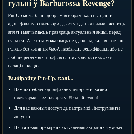
гульні ў Barbarossa Revenge?
Pin-Up можа быць добрым выбарам, калі вы цэніце
адшліфаваную платформу, доступ да падтрымкі, яснасць
аплат і магчымасць правяраць актуальныя акцыі перад
гульнёй. Але гэта можа быць не ідэальна, калі вы хочаце
гуляць без чытання ўмоў, пазбягаць верыфікацыі або не
любіце рызыковы профіль слотаў з вельмі высокай
валацільнасцю.
Выбірайце Pin-Up, калі...
Вам патрэбны адшліфаваны інтэрфейс казіно і
платформа, зручная для мабільнай гульні.
Для вас важныя доступ да падтрымкі і інструменты
акаўнта.
Вы гатовыя правяраць актуальныя акцыйныя ўмовы і