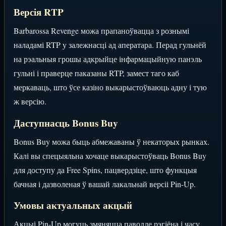
Версія RTP
Barbarossa Revenge можа прапаноўвацца з рознымі
наладамі RTP у залежнасці ад аператара. Перад гульнёй
на рэальныя грошы адкрыйце інфармацыйную панэль
гульні і праверце паказаны RTP, замест таго каб
меркаваць, што ўсе казіно выкарыстоўваюць адну і тую
ж версію.
Даступнасць Bonus Buy
Bonus Buy можа быць абмежаваны ў некаторых рынках.
Калі вы спецыяльна хочаце выкарыстоўваць Bonus Buy
для доступу да Free Spins, пацвердзіце, што функцыя
бачная і дазволеная ў вашай лакальнай версіі Pin-Up.
Умовы актуальных акцый
Акцыі Pin-Up могуць змяняцца паводле рэгіёна і часу.