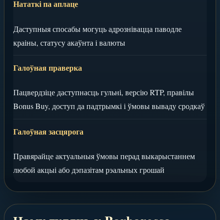
Нататкі па аплаце
Даступныя спосабы могуць адрознівацца паводле
краіны, статусу акаўнта і валюты
Галоўная праверка
Пацвердзіце даступнасць гульні, версію RTP, правілы
Bonus Buy, доступ да падтрымкі і ўмовы вываду сродкаў
Галоўная засцярога
Правярайце актуальныя ўмовы перад выкарыстаннем
любой акцыі або дэпазітам рэальных грошай