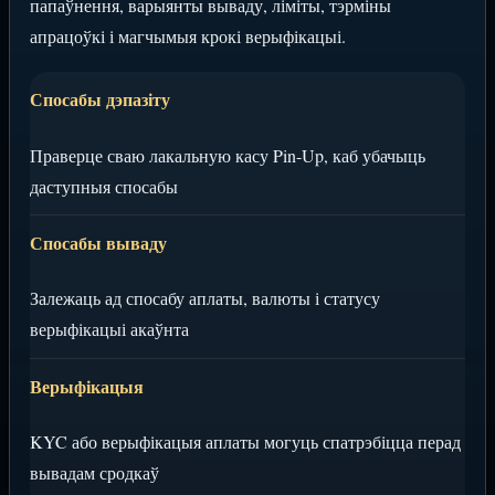
папаўнення, варыянты вываду, ліміты, тэрміны
апрацоўкі і магчымыя крокі верыфікацыі.
Спосабы дэпазіту
Праверце сваю лакальную касу Pin-Up, каб убачыць
даступныя спосабы
Спосабы вываду
Залежаць ад спосабу аплаты, валюты і статусу
верыфікацыі акаўнта
Верыфікацыя
KYC або верыфікацыя аплаты могуць спатрэбіцца перад
вывадам сродкаў