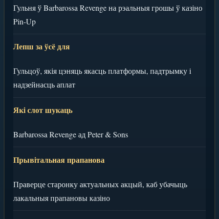
Гульня ў Barbarossa Revenge на рэальныя грошы ў казіно
Pin-Up
Лепш за ўсё для
Гульцоў, якія цэняць якасць платформы, падтрымку і
надзейнасць аплат
Які слот шукаць
Barbarossa Revenge ад Peter & Sons
Прывітальная прапанова
Праверце старонку актуальных акцый, каб убачыць
лакальныя прапановы казіно