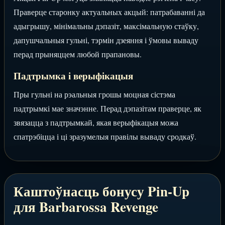
Праверце старонку актуальных акцый: патрабаванні да
адыгрышу, мінімальны дэпазіт, максімальную стаўку,
дапушчальныя гульні, тэрмін дзеяння і ўмовы вываду
перад прыняццем любой прапановы.
Падтрымка і верыфікацыя
Пры гульні на рэальныя грошы моцная сістэма
падтрымкі мае значэнне. Перад дэпазітам праверце, як
звязацца з падтрымкай, якая верыфікацыя можа
спатрэбіцца і ці зразумелыя правілы вываду сродкаў.
Каштоўнасць бонусу Pin-Up
для Barbarossa Revenge