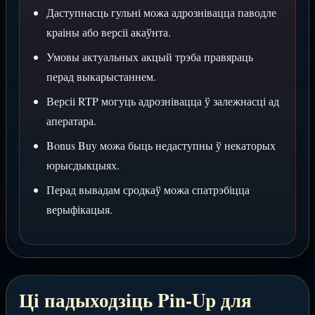
Даступнасць гульні можа адрознівацца паводле
краіны або версіі акаўнта.
Умовы актуальных акцый трэба правяраць
перад выкарыстаннем.
Версіі RTP могуць адрознівацца ў залежнасці ад
аператара.
Bonus Buy можа быць недаступны ў некаторых
юрысдыкцыях.
Перад вывадам сродкаў можа спатрэбіцца
верыфікацыя.
Ці падыходзіць Pin-Up для