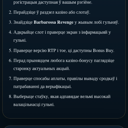
рэгістрацыя даступная ў вашым рэгіёне.
Перайдзіце ў раздзел казіно або слотаў.
Barbarossa Revenge
Знайдзіце
у жывым лобі гульняў.
Адкрыйце слот і праверце экран з інфармацыяй у
гульні.
Праверце версію RTP і тое, ці даступны Bonus Buy.
Перад прыняццем любога казіно-бонусу паглядзіце
старонку актуальных акцый.
Праверце спосабы аплаты, правілы вываду сродкаў і
патрабаванні да верыфікацыі.
Выберыце стаўку, якая адпавядае вельмі высокай
валацільнасці гульні.