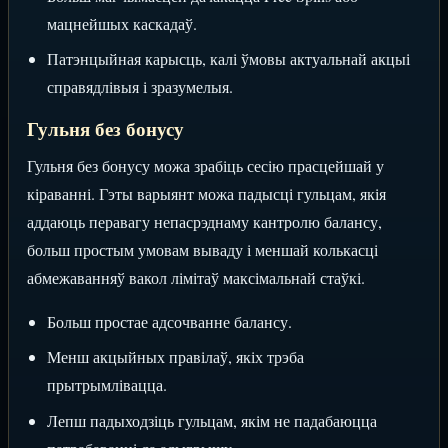
мацнейшых каскадаў.
Патэнцыйная карысць, калі ўмовы актуальнай акцыі
справядлівыя і зразумелыя.
Гульня без бонусу
Гульня без бонусу можа зрабіць сесію прасцейшай у
кіраванні. Гэты варыянт можа падысці гульцам, якія
аддаюць перавагу непасрэднаму кантролю балансу,
больш простым умовам вываду і меншай колькасці
абмежаванняў вакол лімітаў максімальнай стаўкі.
Больш простае адсочванне балансу.
Менш акцыйных правілаў, якіх трэба
прытрымлівацца.
Лепш падыходзіць гульцам, якім не падабаюцца