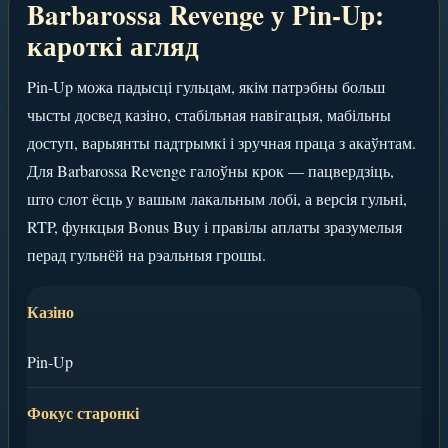
Barbarossa Revenge у Pin-Up:
кароткі агляд
Pin-Up можа падысці гульцам, якім патрэбны больш
чысты досвед казіно, стабільная навігацыя, мабільны
доступ, варыянты падтрымкі і зручная праца з акаўнтам.
Для Barbarossa Revenge галоўны крок — пацвердзіць,
што слот ёсць у вашым лакальным лобі, а версія гульні,
RTP, функцыя Bonus Buy і правілы аплаты зразумелыя
перад гульнёй на рэальныя грошы.
Казіно
Pin-Up
Фокус старонкі