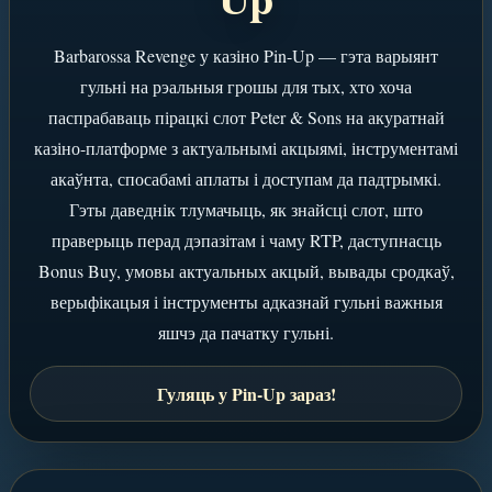
Barbarossa Revenge у казіно Pin-Up — гэта варыянт
гульні на рэальныя грошы для тых, хто хоча
паспрабаваць пірацкі слот Peter & Sons на акуратнай
казіно-платформе з актуальнымі акцыямі, інструментамі
акаўнта, спосабамі аплаты і доступам да падтрымкі.
Гэты даведнік тлумачыць, як знайсці слот, што
праверыць перад дэпазітам і чаму RTP, даступнасць
Bonus Buy, умовы актуальных акцый, вывады сродкаў,
верыфікацыя і інструменты адказнай гульні важныя
яшчэ да пачатку гульні.
Гуляць у Pin-Up зараз!