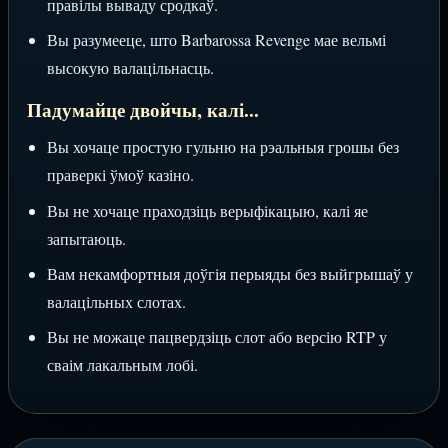
правілы вываду сродкаў.
Вы разумееце, што Barbarossa Revenge мае вельмі
высокую валацільнасць.
Падумайце двойчы, калі...
Вы хочаце простую гульню на рэальныя грошы без
праверкі ўмоў казіно.
Вы не хочаце праходзіць верыфікацыю, калі яе
запытаюць.
Вам некамфортныя доўгія перыяды без выйгрышаў у
валацільных слотах.
Вы не можаце пацвердзіць слот або версію RTP у
сваім лакальным лобі.