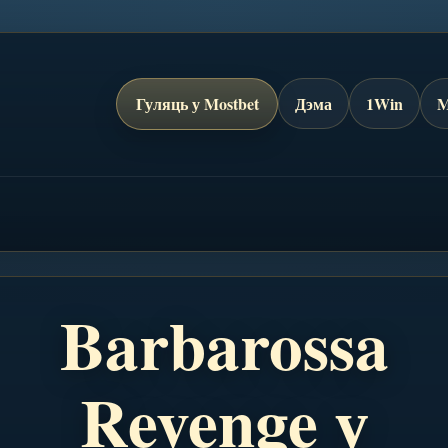
Гуляць у Mostbet
Дэма
1Win
M
Barbarossa
Revenge у