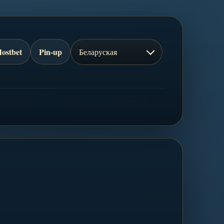
ostbet
Pin-up