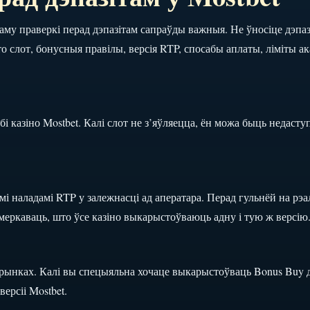
аму праверкі перад дэпазітам сапраўды важныя. Не ўносіце дэпаз
 слот, бонусныя правілы, версія RTP, спосабы аплаты, ліміты а
бі казіно Mostbet. Калі слот не з’яўляецца, ён можа быць недасту
ымі наладамі RTP у залежнасці ад аператара. Перад гульнёй на 
 меркаваць, што ўсе казіно выкарыстоўваюць адну і тую ж версію
нках. Калі вы спецыяльна хочаце выкарыстоўваць Bonus Buy для
ерсіі Mostbet.