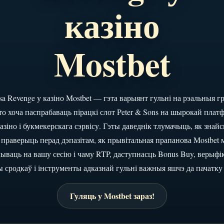
казіно
Mostbet
sa Revenge у казіно Mostbet — гэта варыянт гульні на рэальныя 
то хоча паспрабаваць пірацкі слот Peter & Sons на шырокай плат
азіно і букмекерскага сэрвісу. Гэты даведнік тлумачыць, як знайс
праверыць перад дэпазітам, як прывітальная прапанова Mostbet
ываць на вашу сесію і чаму RTP, даступнасць Bonus Buy, верыфі
 сродкаў і інструменты адказнай гульні важныя яшчэ да пачатку 
Гуляць у Mostbet зараз!