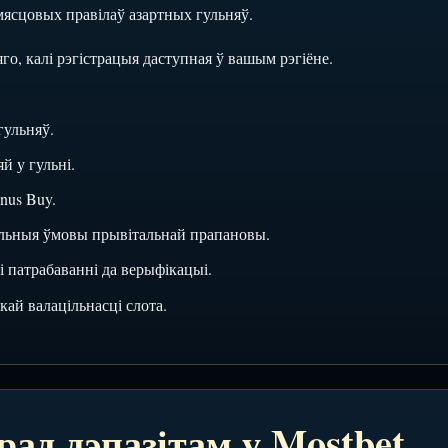
 мясцовых правілаў азартных гульняў.
го, калі рэгістрацыя даступная ў вашым рэгіёне.
гульняў.
й у гульні.
nus Buy.
альныя ўмовы прывітальнай прапановы.
і патрабаванні да верыфікацыі.
кай валацільнасці слота.
ад дэпазітам у Mostbet