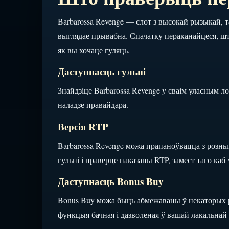
Barbarossa Revenge — слот з высокай рызыкай, т
выглядае прывабна. Спачатку пераканайцеся, што
як вы хочаце гуляць.
Даступнасць гульні
Знайдзіце Barbarossa Revenge у сваім уласным ло
наладзе правайдара.
Версія RTP
Barbarossa Revenge можа прапаноўвацца з розн
гульні і праверце паказаны RTP, замест таго каб
Даступнасць Bonus Buy
Bonus Buy можа быць абмежаваны ў некаторых ры
функцыя бачная і дазволеная ў вашай лакальнай в