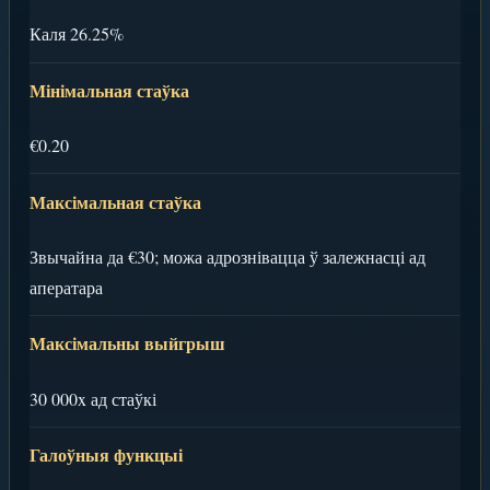
Каля 26.25%
Мінімальная стаўка
€0.20
Максімальная стаўка
Звычайна да €30; можа адрознівацца ў залежнасці ад
аператара
Максімальны выйгрыш
30 000x ад стаўкі
Галоўныя функцыі