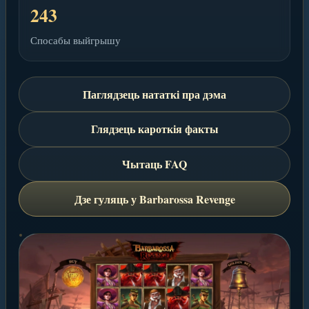
243
Спосабы выйгрышу
Паглядзець нататкі пра дэма
Глядзець кароткія факты
Чытаць FAQ
Дзе гуляць у Barbarossa Revenge