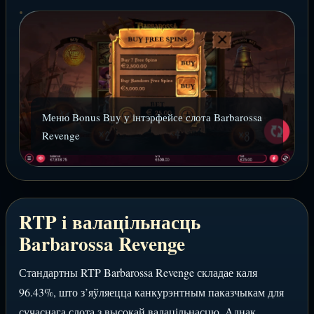
Меню Bonus Buy у інтэрфейсе слота Barbarossa
Revenge
RTP і валацільнасць
Barbarossa Revenge
Стандартны RTP Barbarossa Revenge складае каля
96.43%, што з’яўляецца канкурэнтным паказчыкам для
сучаснага слота з высокай валацільнасцю. Аднак