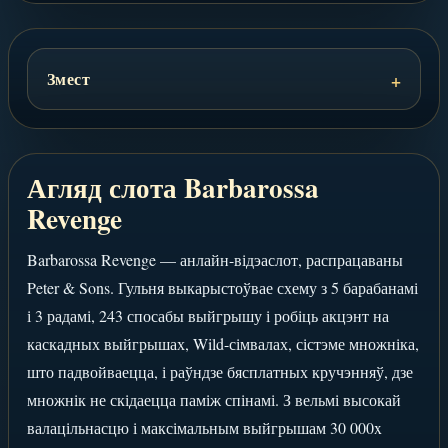
Змест
Агляд слота Barbarossa
Revenge
Barbarossa Revenge — анлайн-відэаслот, распрацаваны
Peter & Sons. Гульня выкарыстоўвае схему з 5 барабанамі
і 3 радамі, 243 спосабы выйгрышу і робіць акцэнт на
каскадных выйгрышах, Wild-сімвалах, сістэме множніка,
што падвойваецца, і раўндзе бясплатных кручэнняў, дзе
множнік не скідаецца паміж спінамі. З вельмі высокай
валацільнасцю і максімальным выйгрышам 30 000x