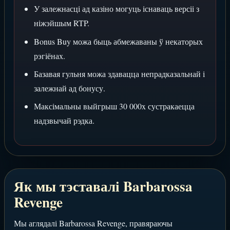
У залежнасці ад казіно могуць існаваць версіі з
ніжэйшым RTP.
Bonus Buy можа быць абмежаваны ў некаторых
рэгіёнах.
Базавая гульня можа здавацца непрадказальнай і
залежнай ад бонусу.
Максімальны выйгрыш 30 000x сустракаецца
надзвычай рэдка.
Як мы тэставалі Barbarossa
Revenge
Мы аглядалі Barbarossa Revenge, правяраючы