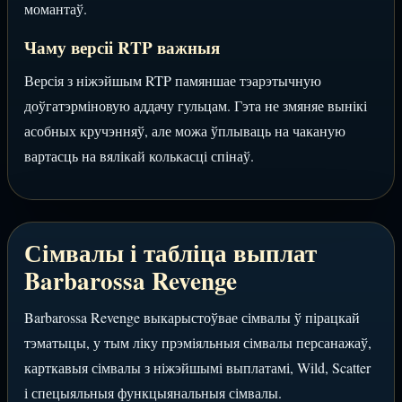
момантаў.
Чаму версіі RTP важныя
Версія з ніжэйшым RTP памяншае тэарэтычную
доўгатэрміновую аддачу гульцам. Гэта не змяняе вынікі
асобных кручэнняў, але можа ўплываць на чаканую
вартасць на вялікай колькасці спінаў.
Сімвалы і табліца выплат
Barbarossa Revenge
Barbarossa Revenge выкарыстоўвае сімвалы ў пірацкай
тэматыцы, у тым ліку прэміяльныя сімвалы персанажаў,
карткавыя сімвалы з ніжэйшымі выплатамі, Wild, Scatter
і спецыяльныя функцыянальныя сімвалы.