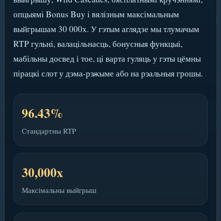
опцыямі Bonus Buy і вялізным максімальным
выйгрышам 30 000x. У гэтым аглядзе мы тлумачым
RTP гульні, валацільнасць, бонусныя функцыі,
мабільны досвед і тое, ці варта гуляць у гэты цёмны
пірацкі слот у дэма-рэжыме або на рэальныя грошы.
96.43%
Стандартны RTP
30,000x
Максімальны выйгрыш