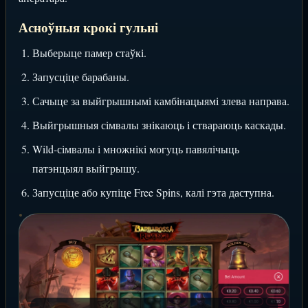
Асноўныя крокі гульні
Выберыце памер стаўкі.
Запусціце барабаны.
Сачыце за выйгрышнымі камбінацыямі злева направа.
Выйгрышныя сімвалы знікаюць і ствараюць каскады.
Wild-сімвалы і множнікі могуць павялічыць
патэнцыял выйгрышу.
Запусціце або купіце Free Spins, калі гэта даступна.