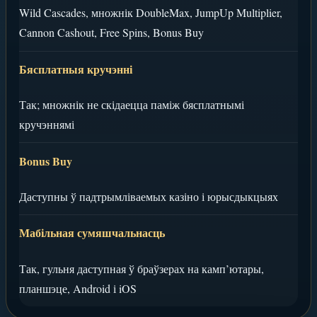
Wild Cascades, множнік DoubleMax, JumpUp Multiplier,
Cannon Cashout, Free Spins, Bonus Buy
Бясплатныя кручэнні
Так; множнік не скідаецца паміж бясплатнымі
кручэннямі
Bonus Buy
Даступны ў падтрымліваемых казіно і юрысдыкцыях
Мабільная сумяшчальнасць
Так, гульня даступная ў браўзерах на камп’ютары,
планшэце, Android і iOS