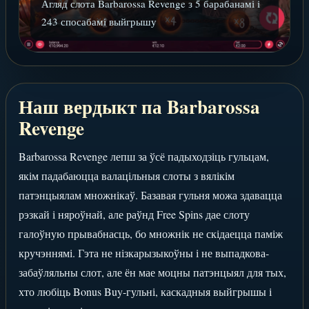
Агляд слота Barbarossa Revenge з 5 барабанамі і
243 спосабамі выйгрышу
Наш вердыкт па Barbarossa
Revenge
Barbarossa Revenge лепш за ўсё падыходзіць гульцам,
якім падабаюцца валацільныя слоты з вялікім
патэнцыялам множнікаў. Базавая гульня можа здавацца
рэзкай і няроўнай, але раўнд Free Spins дае слоту
галоўную прывабнасць, бо множнік не скідаецца паміж
кручэннямі. Гэта не нізкарызыкоўны і не выпадкова-
забаўляльны слот, але ён мае моцны патэнцыял для тых,
хто любіць Bonus Buy-гульні, каскадныя выйгрышы і