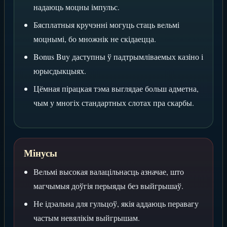
надаюць моцны імпульс.
Бясплатныя кручэнні могуць стаць вельмі
моцнымі, бо множнік не скідаецца.
Bonus Buy даступны ў падтрымліваемых казіно і
юрысдыкцыях.
Цёмная пірацкая тэма выглядае больш адметна,
чым у многіх стандартных слотах пра скарбы.
Мінусы
Вельмі высокая валацільнасць азначае, што
магчымыя доўгія перыяды без выйгрышаў.
Не ідэальна для гульцоў, якія аддаюць перавагу
частым невялікім выйгрышам.