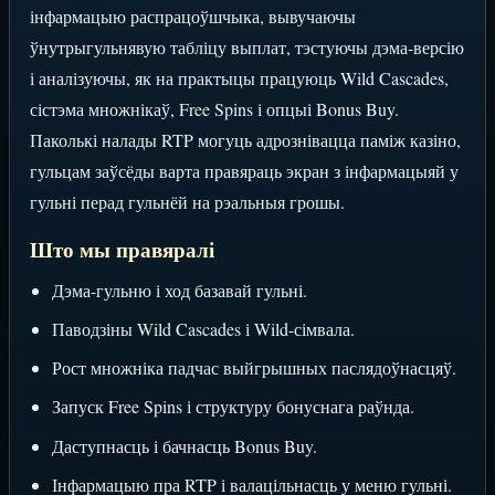
інфармацыю распрацоўшчыка, вывучаючы
ўнутрыгульнявую табліцу выплат, тэстуючы дэма-версію
і аналізуючы, як на практыцы працуюць Wild Cascades,
сістэма множнікаў, Free Spins і опцыі Bonus Buy.
Паколькі налады RTP могуць адрознівацца паміж казіно,
гульцам заўсёды варта правяраць экран з інфармацыяй у
гульні перад гульнёй на рэальныя грошы.
Што мы правяралі
Дэма-гульню і ход базавай гульні.
Паводзіны Wild Cascades і Wild-сімвала.
Рост множніка падчас выйгрышных паслядоўнасцяў.
Запуск Free Spins і структуру бонуснага раўнда.
Даступнасць і бачнасць Bonus Buy.
Інфармацыю пра RTP і валацільнасць у меню гульні.