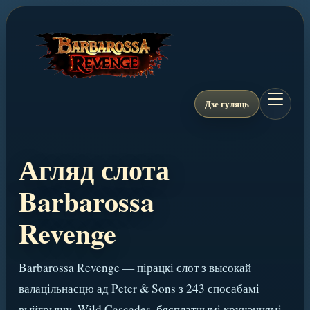
Дзе гуляць
Агляд слота
Barbarossa
Revenge
Barbarossa Revenge — пірацкі слот з высокай
валацільнасцю ад Peter & Sons з 243 спосабамі
выйгрышу, Wild Cascades, бясплатнымі кручэннямі,