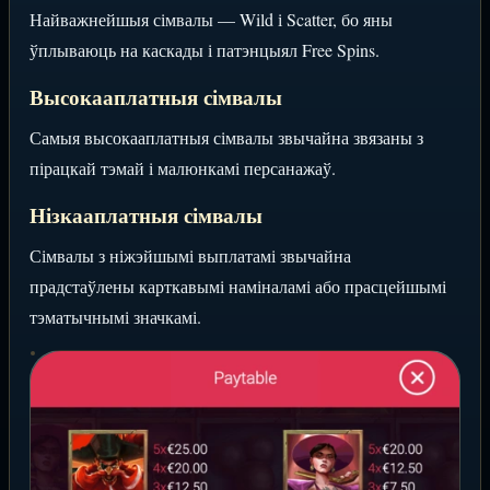
Найважнейшыя сімвалы — Wild і Scatter, бо яны
ўплываюць на каскады і патэнцыял Free Spins.
Высокааплатныя сімвалы
Самыя высокааплатныя сімвалы звычайна звязаны з
пірацкай тэмай і малюнкамі персанажаў.
Нізкааплатныя сімвалы
Сімвалы з ніжэйшымі выплатамі звычайна
прадстаўлены карткавымі наміналамі або прасцейшымі
тэматычнымі значкамі.