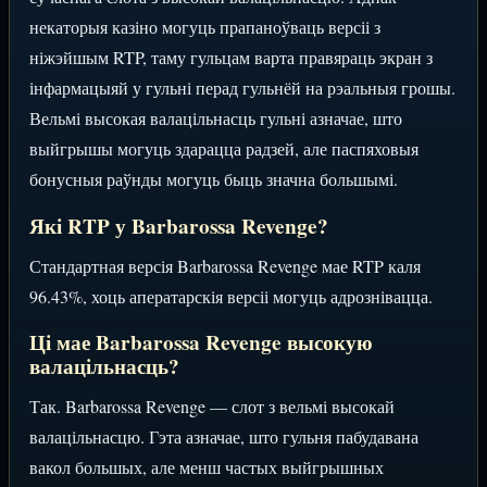
некаторыя казіно могуць прапаноўваць версіі з
ніжэйшым RTP, таму гульцам варта правяраць экран з
інфармацыяй у гульні перад гульнёй на рэальныя грошы.
Вельмі высокая валацільнасць гульні азначае, што
выйгрышы могуць здарацца радзей, але паспяховыя
бонусныя раўнды могуць быць значна большымі.
Які RTP у Barbarossa Revenge?
Стандартная версія Barbarossa Revenge мае RTP каля
96.43%, хоць аператарскія версіі могуць адрознівацца.
Ці мае Barbarossa Revenge высокую
валацільнасць?
Так. Barbarossa Revenge — слот з вельмі высокай
валацільнасцю. Гэта азначае, што гульня пабудавана
вакол большых, але менш частых выйгрышных