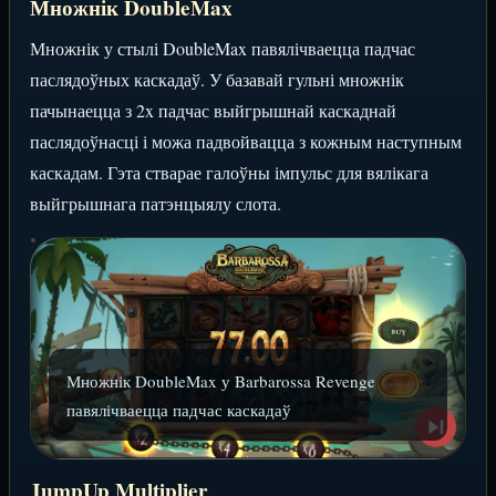
Множнік DoubleMax
Множнік у стылі DoubleMax павялічваецца падчас
паслядоўных каскадаў. У базавай гульні множнік
пачынаецца з 2x падчас выйгрышнай каскаднай
паслядоўнасці і можа падвойвацца з кожным наступным
каскадам. Гэта стварае галоўны імпульс для вялікага
выйгрышнага патэнцыялу слота.
Множнік DoubleMax у Barbarossa Revenge
павялічваецца падчас каскадаў
JumpUp Multiplier