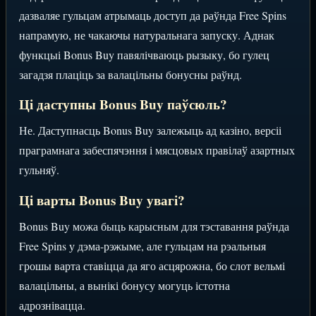
дазваляе гульцам атрымаць доступ да раўнда Free Spins
напрамую, не чакаючы натуральнага запуску. Аднак
функцыі Bonus Buy павялічваюць рызыку, бо гулец
загадзя плаціць за валацільны бонусны раўнд.
Ці даступны Bonus Buy паўсюль?
Не. Даступнасць Bonus Buy залежыць ад казіно, версіі
праграмнага забеспячэння і мясцовых правілаў азартных
гульняў.
Ці варты Bonus Buy увагі?
Bonus Buy можа быць карысным для тэставання раўнда
Free Spins у дэма-рэжыме, але гульцам на рэальныя
грошы варта ставіцца да яго асцярожна, бо слот вельмі
валацільны, а вынікі бонусу могуць істотна
адрознівацца.