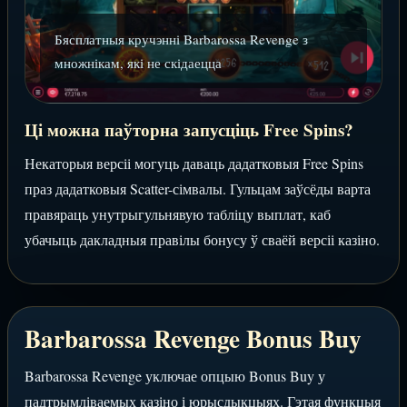
Бясплатныя кручэнні Barbarossa Revenge з
множнікам, які не скідаецца
Ці можна паўторна запусціць Free Spins?
Некаторыя версіі могуць даваць дадатковыя Free Spins
праз дадатковыя Scatter-сімвалы. Гульцам заўсёды варта
правяраць унутрыгульнявую табліцу выплат, каб
убачыць дакладныя правілы бонусу ў сваёй версіі казіно.
Barbarossa Revenge Bonus Buy
Barbarossa Revenge уключае опцыю Bonus Buy у
падтрымліваемых казіно і юрысдыкцыях. Гэтая функцыя