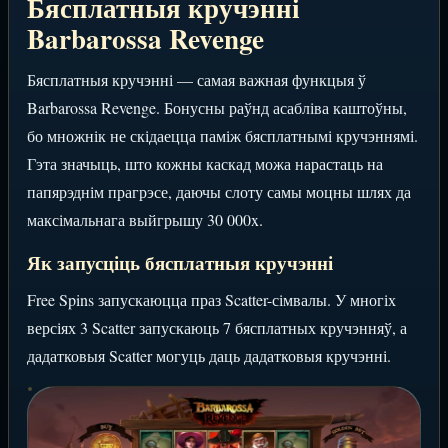
Бясплатныя кручэнні
Barbarossa Revenge
Бясплатныя кручэнні — самая важная функцыя ў
Barbarossa Revenge. Бонусны раўнд асабліва каштоўны,
бо множнік не скідаецца паміж бясплатнымі кручэннямі.
Гэта значыць, што кожны каскад можа нарастаць на
папярэднім прагрэсе, даючы слоту самы моцны шлях да
максімальнага выйгрышу 30 000x.
Як запусціць бясплатныя кручэнні
Free Spins запускаюцца праз Scatter-сімвалы. У многіх
версіях 3 Scatter запускаюць 7 бясплатных кручэнняў, а
дадатковыя Scatter могуць даць дадатковыя кручэнні.