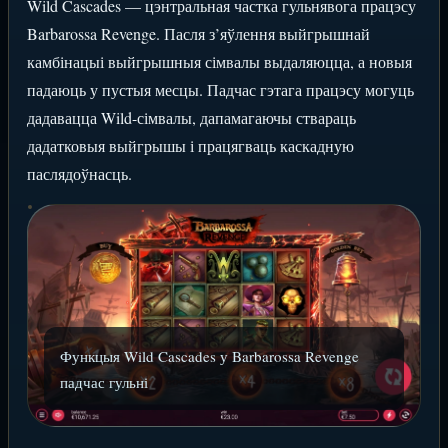
Wild Cascades — цэнтральная частка гульнявога працэсу
Barbarossa Revenge. Пасля з’яўлення выйгрышнай
камбінацыі выйгрышныя сімвалы выдаляюцца, а новыя
падаюць у пустыя месцы. Падчас гэтага працэсу могуць
дадавацца Wild-сімвалы, дапамагаючы ствараць
дадатковыя выйгрышы і працягваць каскадную
паслядоўнасць.
Функцыя Wild Cascades у Barbarossa Revenge
падчас гульні