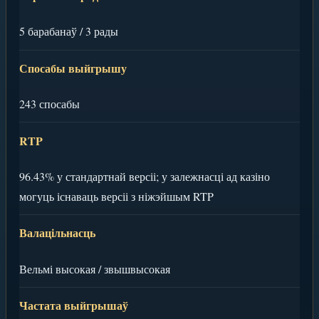
5 барабанаў / 3 рады
Спосабы выйгрышу
243 спосабы
RTP
96.43% у стандартнай версіі; у залежнасці ад казіно
могуць існаваць версіі з ніжэйшым RTP
Валацільнасць
Вельмі высокая / звышвысокая
Частата выйгрышаў