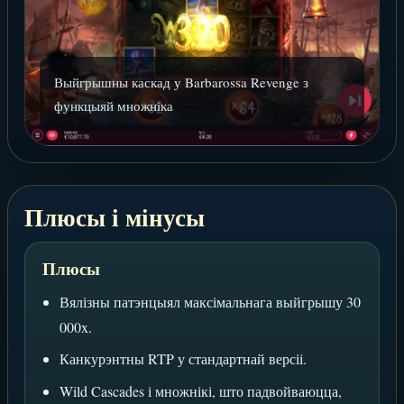
Выйгрышны каскад у Barbarossa Revenge з
функцыяй множніка
Плюсы і мінусы
Плюсы
Вялізны патэнцыял максімальнага выйгрышу 30
000x.
Канкурэнтны RTP у стандартнай версіі.
Wild Cascades і множнікі, што падвойваюцца,