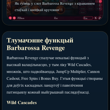
Як гуляць у слот Barbarossa Revenge з кіраваннем
стаўкай і кнопкай кручэння
Тлумачэнне функцый
Barbarossa Revenge
Barbarossa Revenge спалучае некалькі функцый з
высокай валацільнасцю, у тым ліку Wild Cascades,
множнік, што падвойваецца, JumpUp Multiplier, Cannon
Cashout, Free Spins і Bonus Buy. Гэтыя функцыі створаны
для доўгіх каскадных ланцугоў і павелічэння
патэнцыялу кожнай выйгрышнай паслядоўнасці.
Wild Cascades