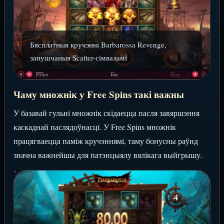
Бясплатныя кручэнні Barbarossa Revenge,
запушчаныя Scatter-сімваламі
Чаму множнік у Free Spins такі важны
У базавай гульні множнік скідаецца пасля завяршэння
каскаднай паслядоўнасці. У Free Spins множнік
працягваецца паміж кручэннямі, таму бонусны раўнд
значна важнейшы для патэнцыялу вялікага выйгрышу.