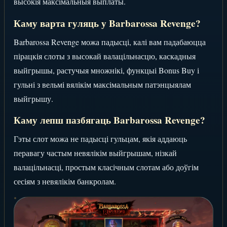
высокія максімальныя выплаты.
Каму варта гуляць у Barbarossa Revenge?
Barbarossa Revenge можа падысці, калі вам падабаюцца
пірацкія слоты з высокай валацільнасцю, каскадныя
выйгрышы, растучыя множнікі, функцыі Bonus Buy і
гульні з вельмі вялікім максімальным патэнцыялам
выйгрышу.
Каму лепш пазбягаць Barbarossa Revenge?
Гэты слот можа не падысці гульцам, якія аддаюць
перавагу частым невялікім выйгрышам, нізкай
валацільнасці, простым класічным слотам або доўгім
сесіям з невялікім банкролам.