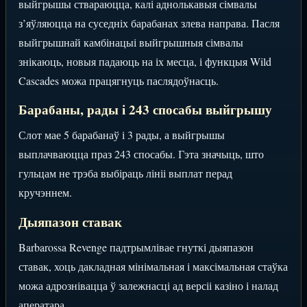
выйгрышы ствараюцца, калі аднолькавыя сімвалы
з’яўляюцца на суседніх барабанах злева направа. Пасля
выйгрышнай камбінацыі выйгрышныя сімвалы
знікаюць, новыя падаюць на іх месца, і функцыя Wild
Cascades можа працягнуць паслядоўнасць.
Барабаны, рады і 243 спосабы выйгрышу
Слот мае 5 барабанаў і 3 рады, а выйгрышы
выплачваюцца праз 243 спосабы. Гэта значыць, што
гульцам не трэба выбіраць лініі выплат перад
кручэннем.
Дыяпазон ставак
Barbarossa Revenge падтрымлівае гнуткі дыяпазон
ставак, хоць дакладная мінімальная і максімальная стаўка
можа адрознівацца ў залежнасці ад версіі казіно і налад
аператара.