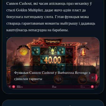
Cannon Cashout, які часам апісваюць праз механіку ў
стылі Golden Multiplier, дадае яшчэ адзін пласт да
бонуснага патэнцыялу слота. Гэтая функцыя можа
ствараць гарантаваныя моманты выйгрышу і дадаваць
каштоўнасць непасрэдна на барабаны.
Функцыя Cannon Cashout у Barbarossa Revenge з
сімвалам гарматы