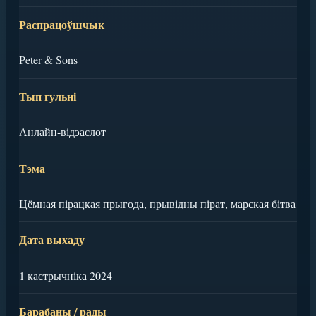
Распрацоўшчык
Peter & Sons
Тып гульні
Анлайн-відэаслот
Тэма
Цёмная пірацкая прыгода, прывідны пірат, марская бітва
Дата выхаду
1 кастрычніка 2024
Барабаны / рады