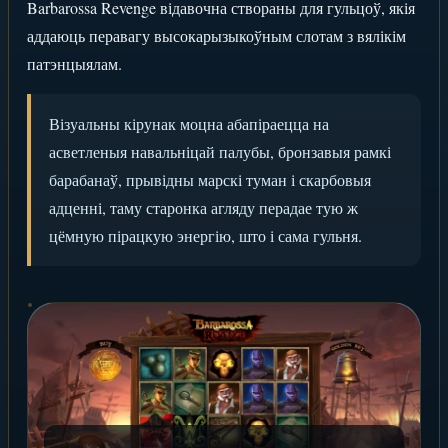
Barbarossa Revenge відавочна створаны для гульцоў, якія
аддаюць перавагу высокарызыкоўным слотам з вялікім
патэнцыялам.
Візуальны кірунак моцна абапіраецца на
асветленыя навальніцай палубы, бронзавыя рамкі
барабанаў, прывідны марскі туман і скарбовыя
адценні, таму старонка агляду перадае тую ж
цёмную пірацкую энергію, што і сама гульня.