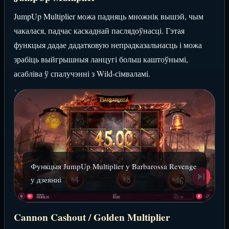
JumpUp Multiplier можа падняць множнік вышэй, чым
чакалася, падчас каскаднай паслядоўнасці. Гэтая
функцыя дадае дадатковую непрадказальнасць і можа
зрабіць выйгрышныя ланцугі больш каштоўнымі,
асабліва ў спалучэнні з Wild-сімваламі.
Функцыя JumpUp Multiplier у Barbarossa Revenge
у дзеянні
Cannon Cashout / Golden Multiplier