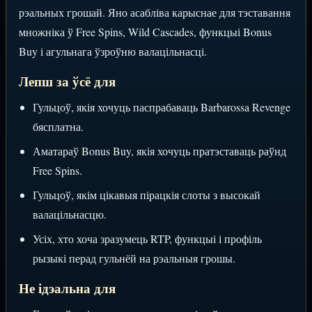
рэальных грошай. Яно асабліва карыснае для тэставання
множніка ў Free Spins, Wild Cascades, функцыі Bonus
Buy і агульнага ўзроўню валацільнасці.
Лепш за ўсё для
Гульцоў, якія хочуць паспрабаваць Barbarossa Revenge
бясплатна.
Аматараў Bonus Buy, якія хочуць пратэставаць раўнд
Free Spins.
Гульцоў, якім цікавыя пірацкія слоты з высокай
валацільнасцю.
Усіх, хто хоча зразумець RTP, функцыі і профіль
рызыкі перад гульнёй на рэальныя грошы.
Не ідэальна для