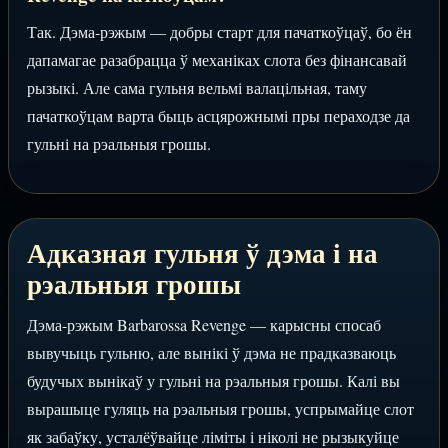
Так. Дэма-рэжым — добры старт для пачаткоўцаў, бо ён
дапамагае разабрацца ў механіках слота без фінансавай
рызыкі. Але сама гульня вельмі валацільная, таму
пачаткоўцам варта быць асцярожнымі пры пераходзе да
гульні на рэальныя грошы.
Адказная гульня ў дэма і на
рэальныя грошы
Дэма-рэжым Barbarossa Revenge — карысны спосаб
вывучыць гульню, але вынікі ў дэма не прадказваюць
будучых вынікаў у гульні на рэальныя грошы. Калі вы
вырашыце гуляць на рэальныя грошы, успрымайце слот
як забаўку, усталёўвайце ліміты і ніколі не рызыкуйце