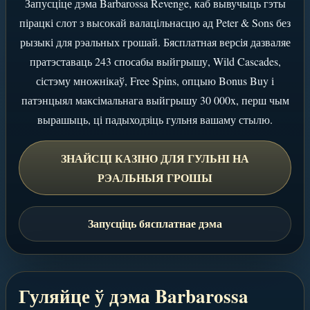
Запусціце дэма Barbarossa Revenge, каб вывучыць гэты
пірацкі слот з высокай валацільнасцю ад Peter & Sons без
рызыкі для рэальных грошай. Бясплатная версія дазваляе
пратэставаць 243 спосабы выйгрышу, Wild Cascades,
сістэму множнікаў, Free Spins, опцыю Bonus Buy і
патэнцыял максімальнага выйгрышу 30 000x, перш чым
вырашыць, ці падыходзіць гульня вашаму стылю.
ЗНАЙСЦІ КАЗІНО ДЛЯ ГУЛЬНІ НА
РЭАЛЬНЫЯ ГРОШЫ
Запусціць бясплатнае дэма
Гуляйце ў дэма Barbarossa