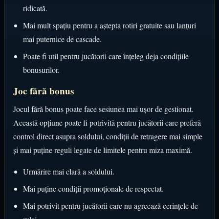
ridicată.
Mai mult spațiu pentru a aștepta rotiri gratuite sau lanțuri
mai puternice de cascade.
Poate fi util pentru jucătorii care înțeleg deja condițiile
bonusurilor.
Joc fără bonus
Jocul fără bonus poate face sesiunea mai ușor de gestionat.
Această opțiune poate fi potrivită pentru jucătorii care preferă
control direct asupra soldului, condiții de retragere mai simple
și mai puține reguli legate de limitele pentru miza maximă.
Urmărire mai clară a soldului.
Mai puține condiții promoționale de respectat.
Mai potrivit pentru jucătorii care nu agreează cerințele de