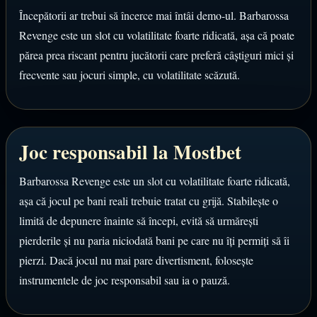
Începătorii ar trebui să încerce mai întâi demo-ul. Barbarossa
Revenge este un slot cu volatilitate foarte ridicată, așa că poate
părea prea riscant pentru jucătorii care preferă câștiguri mici și
frecvente sau jocuri simple, cu volatilitate scăzută.
Joc responsabil la Mostbet
Barbarossa Revenge este un slot cu volatilitate foarte ridicată,
așa că jocul pe bani reali trebuie tratat cu grijă. Stabilește o
limită de depunere înainte să începi, evită să urmărești
pierderile și nu paria niciodată bani pe care nu îți permiți să îi
pierzi. Dacă jocul nu mai pare divertisment, folosește
instrumentele de joc responsabil sau ia o pauză.