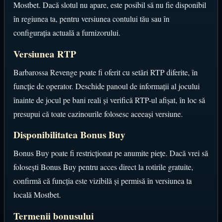
Mostbet. Dacă slotul nu apare, este posibil să nu fie disponibil
în regiunea ta, pentru versiunea contului tău sau în
configurația actuală a furnizorului.
Versiunea RTP
Barbarossa Revenge poate fi oferit cu setări RTP diferite, în
funcție de operator. Deschide panoul de informații al jocului
înainte de jocul pe bani reali și verifică RTP-ul afișat, în loc să
presupui că toate cazinourile folosesc aceeași versiune.
Disponibilitatea Bonus Buy
Bonus Buy poate fi restricționat pe anumite piețe. Dacă vrei să
folosești Bonus Buy pentru acces direct la rotirile gratuite,
confirmă că funcția este vizibilă și permisă în versiunea ta
locală Mostbet.
Termenii bonusului