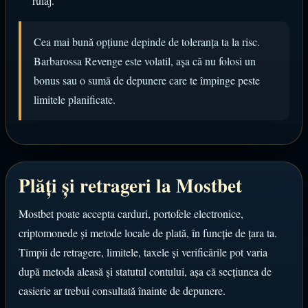
rulaj.
Cea mai bună opțiune depinde de toleranța ta la risc.
Barbarossa Revenge este volatil, așa că nu folosi un
bonus sau o sumă de depunere care te împinge peste
limitele planificate.
Plăți și retrageri la Mostbet
Mostbet poate accepta carduri, portofele electronice,
criptomonede și metode locale de plată, în funcție de țara ta.
Timpii de retragere, limitele, taxele și verificările pot varia
după metoda aleasă și statutul contului, așa că secțiunea de
casierie ar trebui consultată înainte de depunere.