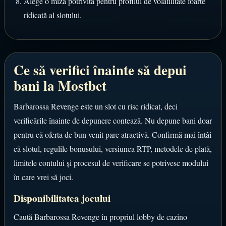
Alege o miză potrivită pentru profilul de volatilitate foarte
ridicată al slotului.
Ce să verifici înainte să depui
bani la Mostbet
Barbarossa Revenge este un slot cu risc ridicat, deci
verificările înainte de depunere contează. Nu depune bani doar
pentru că oferta de bun venit pare atractivă. Confirmă mai întâi
că slotul, regulile bonusului, versiunea RTP, metodele de plată,
limitele contului și procesul de verificare se potrivesc modului
în care vrei să joci.
Disponibilitatea jocului
Caută Barbarossa Revenge în propriul lobby de cazino