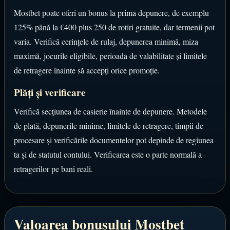
Mostbet poate oferi un bonus la prima depunere, de exemplu
125% până la €400 plus 250 de rotiri gratuite, dar termenii pot
varia. Verifică cerințele de rulaj, depunerea minimă, miza
maximă, jocurile eligibile, perioada de valabilitate și limitele
de retragere înainte să accepți orice promoție.
Plăți și verificare
Verifică secțiunea de casierie înainte de depunere. Metodele
de plată, depunerile minime, limitele de retragere, timpii de
procesare și verificările documentelor pot depinde de regiunea
ta și de statutul contului. Verificarea este o parte normală a
retragerilor pe bani reali.
Valoarea bonusului Mostbet