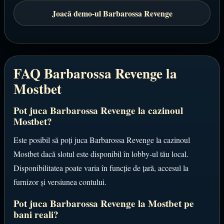
Joacă demo-ul Barbarossa Revenge
FAQ Barbarossa Revenge la
Mostbet
Pot juca Barbarossa Revenge la cazinoul
Mostbet?
Este posibil să poți juca Barbarossa Revenge la cazinoul
Mostbet dacă slotul este disponibil în lobby-ul tău local.
Disponibilitatea poate varia în funcție de țară, accesul la
furnizor și versiunea contului.
Pot juca Barbarossa Revenge la Mostbet pe
bani reali?