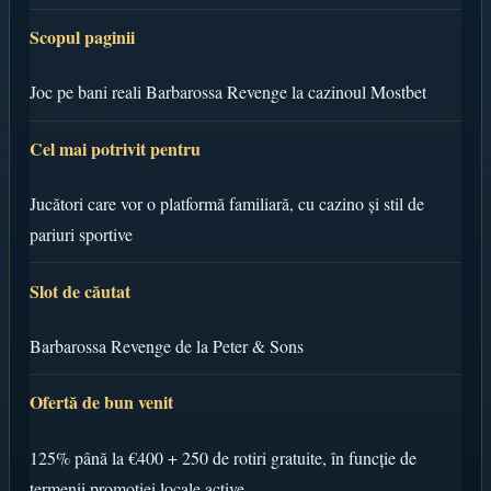
Scopul paginii
Joc pe bani reali Barbarossa Revenge la cazinoul Mostbet
Cel mai potrivit pentru
Jucători care vor o platformă familiară, cu cazino și stil de
pariuri sportive
Slot de căutat
Barbarossa Revenge de la Peter & Sons
Ofertă de bun venit
125% până la €400 + 250 de rotiri gratuite, în funcție de
termenii promoției locale active