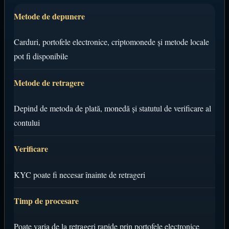
Metode de depunere
Carduri, portofele electronice, criptomonede și metode locale
pot fi disponibile
Metode de retragere
Depind de metoda de plată, monedă și statutul de verificare al
contului
Verificare
KYC poate fi necesar înainte de retrageri
Timp de procesare
Poate varia de la retrageri rapide prin portofele electronice