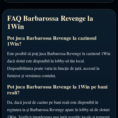
FAQ Barbarossa Revenge la
1Win
Pot juca Barbarossa Revenge la cazinoul
1Win?
Este posibil să poți juca Barbarossa Revenge la cazinoul 1Win
dacă slotul este disponibil în lobby-ul tău local.
Disponibilitatea poate varia în funcție de țară, accesul la
furnizor și versiunea contului.
Pot juca Barbarossa Revenge la 1Win pe bani
reali?
Da, dacă jocul de cazino pe bani reali este disponibil în
regiunea ta și Barbarossa Revenge apare în lobby-ul de sloturi
1Win. Verifică întotdeauna mai întâi regulile locale și termenii