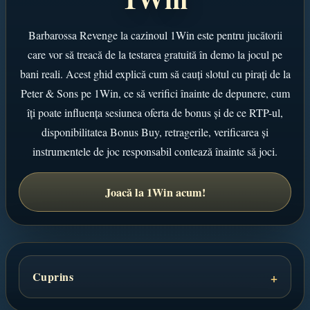
Barbarossa Revenge la cazinoul 1Win este pentru jucătorii
care vor să treacă de la testarea gratuită în demo la jocul pe
bani reali. Acest ghid explică cum să cauți slotul cu pirați de la
Peter & Sons pe 1Win, ce să verifici înainte de depunere, cum
îți poate influența sesiunea oferta de bonus și de ce RTP-ul,
disponibilitatea Bonus Buy, retragerile, verificarea și
instrumentele de joc responsabil contează înainte să joci.
Joacă la 1Win acum!
Cuprins