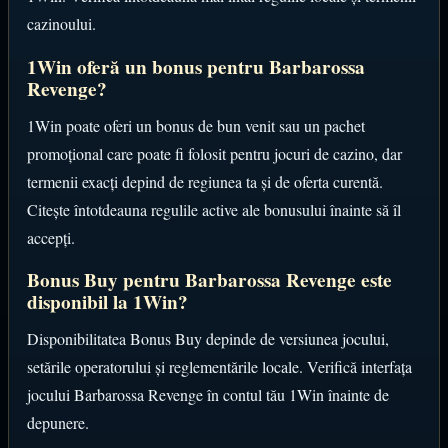
cazinoului.
1Win oferă un bonus pentru Barbarossa
Revenge?
1Win poate oferi un bonus de bun venit sau un pachet
promoțional care poate fi folosit pentru jocuri de cazino, dar
termenii exacți depind de regiunea ta și de oferta curentă.
Citește întotdeauna regulile active ale bonusului înainte să îl
accepți.
Bonus Buy pentru Barbarossa Revenge este
disponibil la 1Win?
Disponibilitatea Bonus Buy depinde de versiunea jocului,
setările operatorului și reglementările locale. Verifică interfața
jocului Barbarossa Revenge în contul tău 1Win înainte de
depunere.