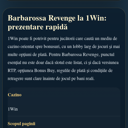
Barbarossa Revenge la 1Win:
prezentare rapidă
1Win poate fi potrivit pentru jucătorii care caută un mediu de
cazino orientat spre bonusuri, cu un lobby larg de jocuri și mai
multe opțiuni de plată. Pentru Barbarossa Revenge, punctul
esențial nu este doar dacă slotul este listat, ci și dacă versiunea
RTP, opțiunea Bonus Buy, regulile de plată și condițiile de
retragere sunt clare înainte de jocul pe bani reali.
Cazino
1Win
Scopul paginii