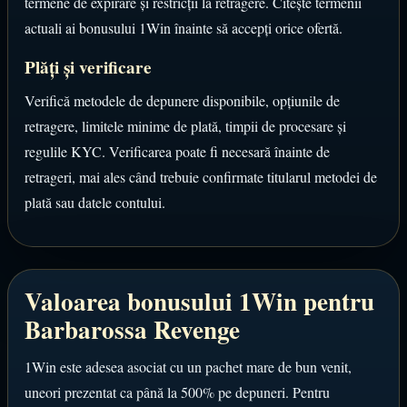
termene de expirare și restricții la retragere. Citește termenii
actuali ai bonusului 1Win înainte să accepți orice ofertă.
Plăți și verificare
Verifică metodele de depunere disponibile, opțiunile de
retragere, limitele minime de plată, timpii de procesare și
regulile KYC. Verificarea poate fi necesară înainte de
retrageri, mai ales când trebuie confirmate titularul metodei de
plată sau datele contului.
Valoarea bonusului 1Win pentru
Barbarossa Revenge
1Win este adesea asociat cu un pachet mare de bun venit,
uneori prezentat ca până la 500% pe depuneri. Pentru