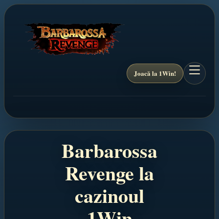
Joacă la 1Win!
Barbarossa
Revenge la
cazinoul
1Win