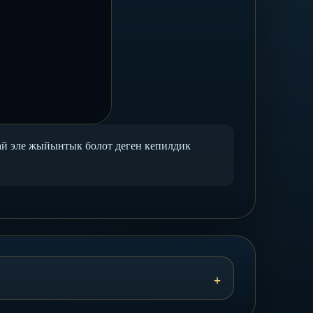
ай эле жыйынтык болот деген кепилдик