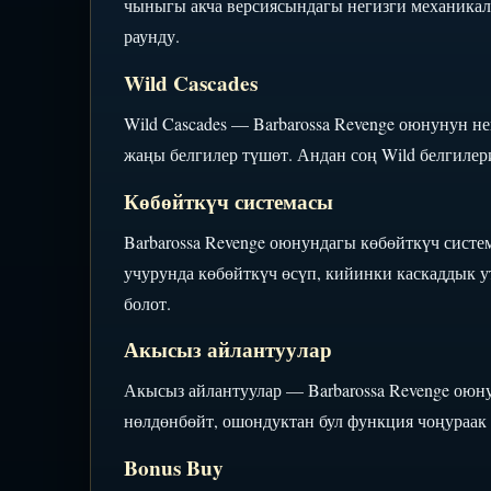
чыныгы акча версиясындагы негизги механикала
раунду.
Wild Cascades
Wild Cascades — Barbarossa Revenge оюнунун 
жаңы белгилер түшөт. Андан соң Wild белгилери
Көбөйткүч системасы
Barbarossa Revenge оюнундагы көбөйткүч систем
учурунда көбөйткүч өсүп, кийинки каскаддык 
болот.
Акысыз айлантуулар
Акысыз айлантуулар — Barbarossa Revenge оюну
нөлдөнбөйт, ошондуктан бул функция чоңураак 
Bonus Buy