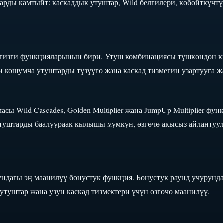
рды камтыйт: каскаддык утуштар, Wild белгилери, көбөйткүчтү
негизги функцияларынын бири. Утуш комбинациясы түшкөндөн к
 кошумча утуштарды түзүүгө жана каскад тизмегин узартууга жа
асы Wild Cascades, Golden Multiplier жана JumpUp Multiplier ф
утуштарды баалуураак кылышы мүмкүн, өзгөчө акысыз айлантуул
ндагы эң маанилүү бонустук функция. Бонустук раунд учурунда
утуштар жана узун каскад тизмектери үчүн өзгөчө маанилүү.