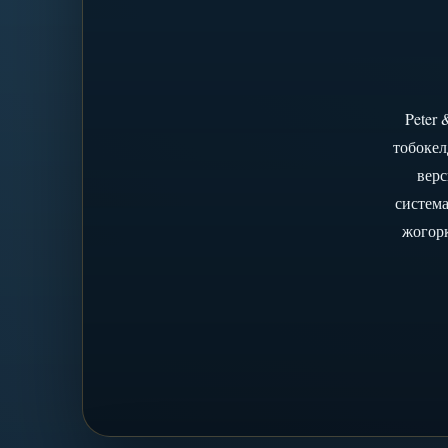
Peter
тобокел
верс
систем
жогор