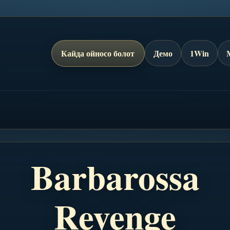
Кайда ойносо болот
Демо
1Win
Barbarossa
Revenge