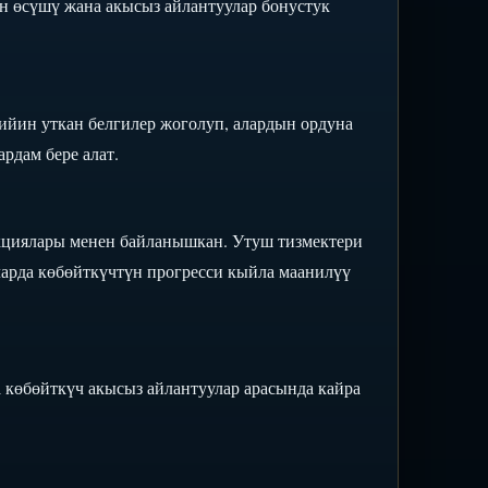
н өсүшү жана акысыз айлантуулар бонустук
ийин уткан белгилер жоголуп, алардын ордуна
рдам бере алат.
ункциялары менен байланышкан. Утуш тизмектери
арда көбөйткүчтүн прогресси кыйла маанилүү
 көбөйткүч акысыз айлантуулар арасында кайра