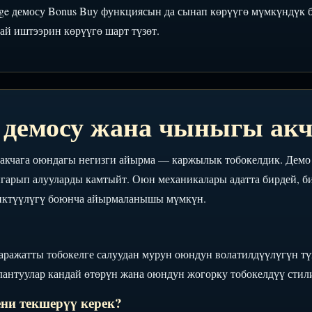
nge демосу Bonus Buy функциясын да сынап көрүүгө мүмкүндүк бе
ай иштээрин көрүүгө шарт түзөт.
e демосу жана чыныгы ак
 акчага оюндагы негизги айырма — каржылык тобокелдик. Демо 
гарып алууларды камтыйт. Оюн механикалары адатта бирдей, б
ликтүүлүгү боюнча айырмаланышы мүмкүн.
аражатты тобокелге салуудан мурун оюндун волатилдүүлүгүн тү
лантуулар кандай өтөрүн жана оюндун жогорку тобокелдүү стили
ни текшерүү керек?