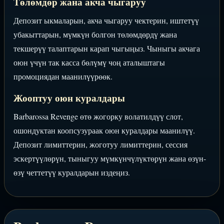
Төлөмдөр жана акча чыгаруу
Депозит ыкмаларын, акча чыгаруу чектерин, иштетүү
убакыттарын, мүмкүн болгон төлөмдөрдү жана
текшерүү талаптарын карап чыгыңыз. Чыныгы акчага
оюн үчүн так касса бөлүмү чоң аталыштагы
промоциядан маанилүүрөөк.
Жооптуу оюн куралдары
Barbarossa Revenge өтө жогорку волатилдүү слот,
ошондуктан коопсузураак оюн куралдары маанилүү.
Депозит лимиттерин, жоготуу лимиттерин, сессия
эскертүүлөрүн, тыныгуу мүмкүнчүлүктөрүн жана өзүн-
өзү четтетүү куралдарын издеңиз.