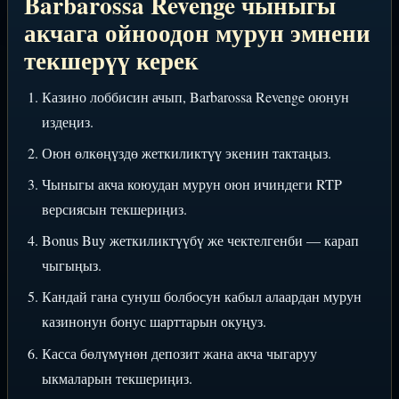
Barbarossa Revenge чыныгы
акчага ойноодон мурун эмнени
текшерүү керек
Казино лоббисин ачып, Barbarossa Revenge оюнун
издеңиз.
Оюн өлкөңүздө жеткиликтүү экенин тактаңыз.
Чыныгы акча коюудан мурун оюн ичиндеги RTP
версиясын текшериңиз.
Bonus Buy жеткиликтүүбү же чектелгенби — карап
чыгыңыз.
Кандай гана сунуш болбосун кабыл алаардан мурун
казинонун бонус шарттарын окуңуз.
Касса бөлүмүнөн депозит жана акча чыгаруу
ыкмаларын текшериңиз.