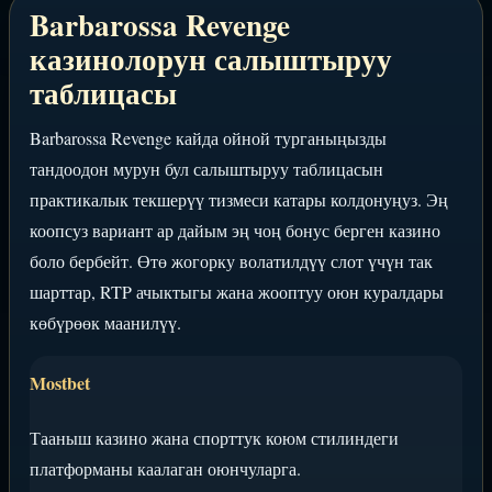
Barbarossa Revenge
казинолорун салыштыруу
таблицасы
Barbarossa Revenge кайда ойной турганыңызды
тандоодон мурун бул салыштыруу таблицасын
практикалык текшерүү тизмеси катары колдонуңуз. Эң
коопсуз вариант ар дайым эң чоң бонус берген казино
боло бербейт. Өтө жогорку волатилдүү слот үчүн так
шарттар, RTP ачыктыгы жана жооптуу оюн куралдары
көбүрөөк маанилүү.
Mostbet
Тааныш казино жана спорттук коюм стилиндеги
платформаны каалаган оюнчуларга.