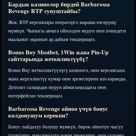
Бардык казинолор бирдей Barbarossa
Revenge RTP сунуштайбы?
Жок. RTP версиялары операторго жараша өзгөрүшү
мүмкүн. Чыныгы акчага ойноодон мурун оюн ичиндеги
маалымат экранын ар дайым текшериңиз.
Bonus Buy Mostbet, 1Win жана Pin-Up
сайттарында жеткиликтүүбү?
Bonus Buy жеткиликтүүлүгү казиного, оюн версиясына
жана жергиликтүү кумар оюн эрежелерине көз каранды.
Депозит салаардан мурун аймагыңыздагы оюн
интерфейсин текшериңиз.
Barbarossa Revenge ойноо үчүн бонус
колдонушум керекпи?
Бонус пайдалуу болушу мүмкүн, бирок ойнотуп чыгуу
талаптары, максималдуу коюм эрежелери, оюн салымы