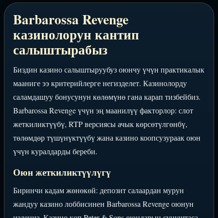
Barbarossa Revenge
казинолорун кантип
салыштырабыз
Биздин казино салыштыруубуз оюнчу үчүн практикалык
мааниге ээ критерийлерге негизделет. Казинолорду
саламдашуу бонусунун көлөмүнө гана карап тизбейбиз.
Barbarossa Revenge үчүн эң маанилүү факторлор: слот
жеткиликтүүбү, RTP версиясы ачык көрсөтүлгөнбү,
төлөмдөр түшүнүктүүбү жана казино коопсузураак оюн
үчүн куралдарды береби.
Оюн жеткиликтүүлүгү
Биринчи кадам жөнөкөй: депозит салаардан мурун
жандуу казино лоббисинен Barbarossa Revenge оюнун
издеңиз. Казино көп Peter & Sons оюндарын сунуштаса