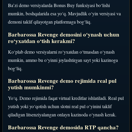
Ba’zi demo versiyalarda Bonus Buy funksiyasi bo‘lishi
mumkin, boshqalarida esa yo‘q. Mavjudlik o‘yin versiyasi va
demoni taklif qilayotgan platformaga bog‘liq.
Barbarossa Revenge demosini o‘ynash uchun
ro‘yxatdan o‘tish kerakmi?
Ko‘plab demo versiyalarni ro‘yxatdan o‘tmasdan o‘ynash
mumkin, ammo bu o‘yinni joylashtirgan sayt yoki kazinoga
bog‘liq.
Barbarossa Revenge demo rejimida real pul
yutish mumkinmi?
Yo‘q. Demo rejimida faqat virtual kreditlar ishlatiladi. Real pul
yutish yoki yo‘qotish uchun slotni real pul o‘yinini taklif
qiladigan litsenziyalangan onlayn kazinoda o‘ynash kerak.
Barbarossa Revenge demosida RTP qancha?