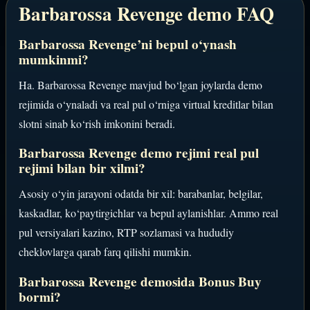
Barbarossa Revenge demo FAQ
Barbarossa Revenge’ni bepul o‘ynash
mumkinmi?
Ha. Barbarossa Revenge mavjud bo‘lgan joylarda demo
rejimida o‘ynaladi va real pul o‘rniga virtual kreditlar bilan
slotni sinab ko‘rish imkonini beradi.
Barbarossa Revenge demo rejimi real pul
rejimi bilan bir xilmi?
Asosiy o‘yin jarayoni odatda bir xil: barabanlar, belgilar,
kaskadlar, ko‘paytirgichlar va bepul aylanishlar. Ammo real
pul versiyalari kazino, RTP sozlamasi va hududiy
cheklovlarga qarab farq qilishi mumkin.
Barbarossa Revenge demosida Bonus Buy
bormi?