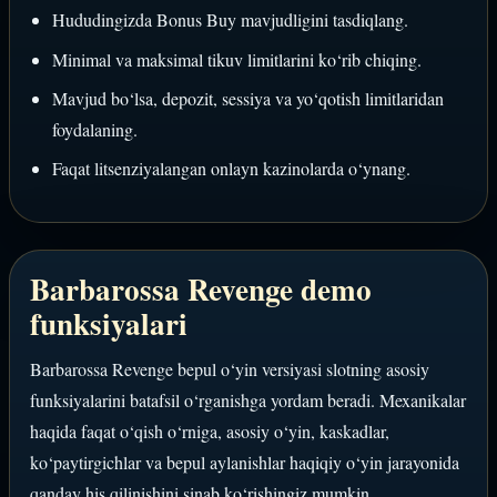
Hududingizda Bonus Buy mavjudligini tasdiqlang.
Minimal va maksimal tikuv limitlarini ko‘rib chiqing.
Mavjud bo‘lsa, depozit, sessiya va yo‘qotish limitlaridan
foydalaning.
Faqat litsenziyalangan onlayn kazinolarda o‘ynang.
Barbarossa Revenge demo
funksiyalari
Barbarossa Revenge bepul o‘yin versiyasi slotning asosiy
funksiyalarini batafsil o‘rganishga yordam beradi. Mexanikalar
haqida faqat o‘qish o‘rniga, asosiy o‘yin, kaskadlar,
ko‘paytirgichlar va bepul aylanishlar haqiqiy o‘yin jarayonida
qanday his qilinishini sinab ko‘rishingiz mumkin.