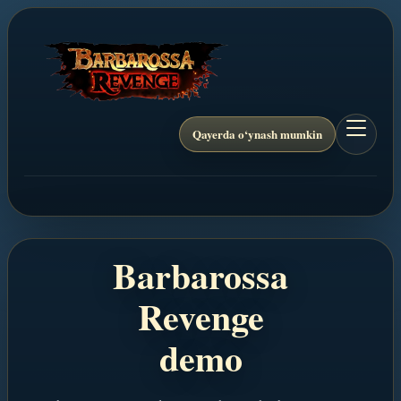
Qayerda o‘ynash mumkin
Barbarossa
Revenge
demo