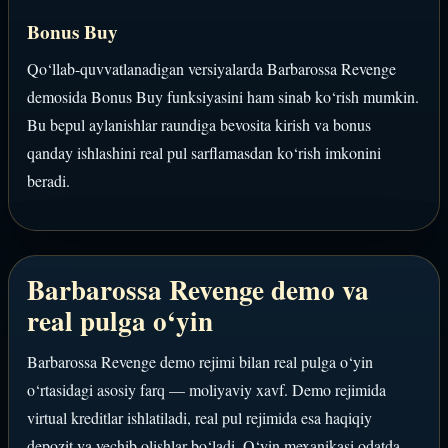
Bonus Buy
Qo‘llab-quvvatlanadigan versiyalarda Barbarossa Revenge
demosida Bonus Buy funksiyasini ham sinab ko‘rish mumkin.
Bu bepul aylanishlar raundiga bevosita kirish va bonus
qanday ishlashini real pul sarflamasdan ko‘rish imkonini
beradi.
Barbarossa Revenge demo va
real pulga o‘yin
Barbarossa Revenge demo rejimi bilan real pulga o‘yin
o‘rtasidagi asosiy farq — moliyaviy xavf. Demo rejimida
virtual kreditlar ishlatiladi, real pul rejimida esa haqiqiy
depozit va yechib olishlar bo‘ladi. O‘yin mexanikasi odatda