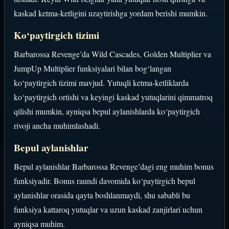
kaskad ketma-ketligini uzaytirishga yordam berishi mumkin.
Ko‘paytirgich tizimi
Barbarossa Revenge’da Wild Cascades, Golden Multiplier va
JumpUp Multiplier funksiyalari bilan bog‘langan
ko‘paytirgich tizimi mavjud. Yutuqli ketma-ketliklarda
ko‘paytirgich ortishi va keyingi kaskad yutuqlarini qimmatroq
qilishi mumkin, ayniqsa bepul aylanishlarda ko‘paytirgich
rivoji ancha muhimlashadi.
Bepul aylanishlar
Bepul aylanishlar Barbarossa Revenge’dagi eng muhim bonus
funksiyadir. Bonus raundi davomida ko‘paytirgich bepul
aylanishlar orasida qayta boshlanmaydi, shu sababli bu
funksiya kattaroq yutuqlar va uzun kaskad zanjirlari uchun
ayniqsa muhim.