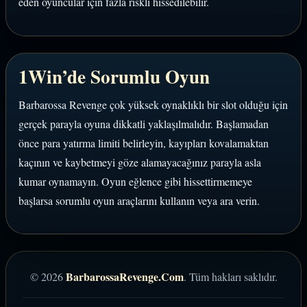
eden oyuncular için fazla riskli hissedilebilir.
1Win’de Sorumlu Oyun
Barbarossa Revenge çok yüksek oynaklıklı bir slot olduğu için
gerçek parayla oyuna dikkatli yaklaşılmalıdır. Başlamadan
önce para yatırma limiti belirleyin, kayıpları kovalamaktan
kaçının ve kaybetmeyi göze alamayacağınız parayla asla
kumar oynamayın. Oyun eğlence gibi hissettirmemeye
başlarsa sorumlu oyun araçlarını kullanın veya ara verin.
BarbarossaRevenge.Com
© 2026
. Tüm hakları saklıdır.