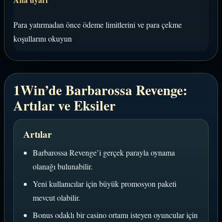
Para yatırmadan önce ödeme limitlerini ve para çekme
koşullarını okuyun
1Win’de Barbarossa Revenge:
Artılar ve Eksiler
Artılar
Barbarossa Revenge’i gerçek parayla oynama
olanağı bulunabilir.
Yeni kullanıcılar için büyük promosyon paketi
mevcut olabilir.
Bonus odaklı bir casino ortamı isteyen oyuncular için