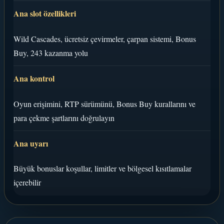
Ana slot özellikleri
Wild Cascades, ücretsiz çevirmeler, çarpan sistemi, Bonus
Buy, 243 kazanma yolu
Ana kontrol
Oyun erişimini, RTP sürümünü, Bonus Buy kurallarını ve
para çekme şartlarını doğrulayın
Ana uyarı
Büyük bonuslar koşullar, limitler ve bölgesel kısıtlamalar
içerebilir