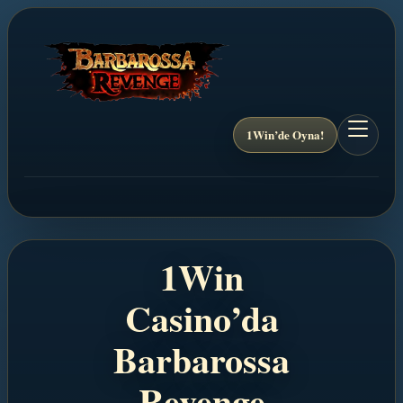
1Win’de Oyna!
1Win
Casino’da
Barbarossa
Revenge