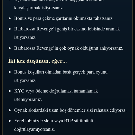
karşılaştırmak istiyorsanız.
Bonus ve para çekme şartlarını okumakta rahatsanız.
Barbarossa Revenge’i geniş bir casino lobisinde aramak
istiyorsanız.
Barbarossa Revenge’in çok oynak olduğunu anlıyorsanız.
İki kez düşünün, eğer...
Bonus koşulları olmadan basit gerçek para oyunu
istiyorsanız.
KYC veya ödeme doğrulaması tamamlamak
istemiyorsanız.
Oynak slotlardaki uzun boş dönemler sizi rahatsız ediyorsa.
Yerel lobinizde slotu veya RTP sürümünü
doğrulayamıyorsanız.