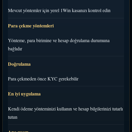
Mevcut yöntemler için yerel 1Win kasanızı kontrol edin
Para çekme yöntemleri
Yönteme, para birimine ve hesap doğrulama durumuna
bağlıdır
Doğrulama
Para çekmeden önce KYC gerekebilir
En iyi uygulama
Kendi ödeme yönteminizi kullanın ve hesap bilgilerinizi tutarlı
tutun
Ana uyarı