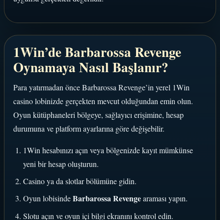
1Win’de Barbarossa Revenge
Oynamaya Nasıl Başlanır?
Para yatırmadan önce Barbarossa Revenge’in yerel 1Win
casino lobinizde gerçekten mevcut olduğundan emin olun.
Oyun kütüphaneleri bölgeye, sağlayıcı erişimine, hesap
durumuna ve platform ayarlarına göre değişebilir.
1Win hesabınızı açın veya bölgenizde kayıt mümkünse
yeni bir hesap oluşturun.
Casino ya da slotlar bölümüne gidin.
Barbarossa Revenge
Oyun lobisinde
araması yapın.
Slotu açın ve oyun içi bilgi ekranını kontrol edin.