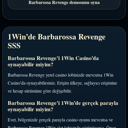
Barbarossa Revenge demosunu oyna
1Win’de Barbarossa Revenge
SSS
Barbarossa Revenge’i 1Win Casino’da
oynayabilir miyim?
Barbarossa Revenge yerel casino lobinizde mevcutsa 1Win
Casino’da oynayabilirsiniz. Erişim ülkeye, sağlayıcı erişimine
ve hesap sürümüne göre değişebilir.
Barbarossa Revenge’i 1Win’de gerçek parayla
oynayabilir miyim?
Evet, bölgenizde gerçek parayla casino oyunu mevcutsa ve
Barbarossa Revenge 1Win slot lobisinde görünüyorsa. Önce