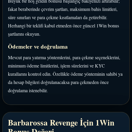
Büyük bir hoş geldin bonusu başlangıç bakiyenizi artırabilir;
fakat beraberinde çevrim şartları, maksimum bahis limitleri,
süre sınırları ve para çekme kısıtlamaları da getirebilir.
Herhangi bir teklifi kabul etmeden önce güncel 1Win bonus
şartlarını okuyun.
Ödemeler ve doğrulama
Mevcut para yatırma yöntemlerini, para çekme seçeneklerini,
minimum ödeme limitlerini, işlem sürelerini ve KYC
kurallarını kontrol edin. Özellikle ödeme yönteminin sahibi ya
da hesap bilgileri doğrulanacaksa para çekmeden önce
doğrulama istenebilir.
Barbarossa Revenge İçin 1Win
Bonus Değeri