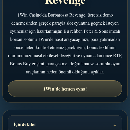
1Win Casino’da Barbarossa Revenge, ücretsiz demo
denemesinden gerçek parayla slot oyununa geçmek isteyen
oyuncular için hazırlanmıştır. Bu rehber, Peter & Sons imzalı
korsan slotunu 1Win’de nasıl arayacağınızı, para yatırmadan
önce neleri kontrol etmeniz gerektiğini, bonus teklifinin
oturumunuzu nasıl etkileyebileceğini ve oynamadan önce RTP,
Bonus Buy erişimi, para çekme, doğrulama ve sorumlu oyun
araçlarının neden önemli olduğunu açıklar.
1Win’de hemen oyna!
İçindekiler