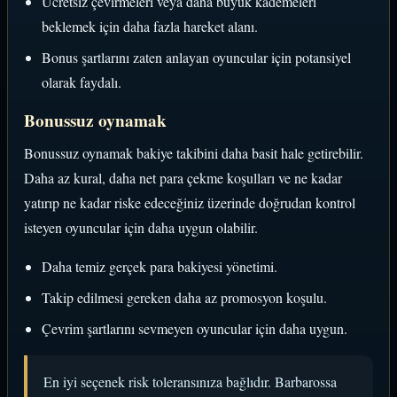
Ücretsiz çevirmeleri veya daha büyük kademeleri
beklemek için daha fazla hareket alanı.
Bonus şartlarını zaten anlayan oyuncular için potansiyel
olarak faydalı.
Bonussuz oynamak
Bonussuz oynamak bakiye takibini daha basit hale getirebilir.
Daha az kural, daha net para çekme koşulları ve ne kadar
yatırıp ne kadar riske edeceğiniz üzerinde doğrudan kontrol
isteyen oyuncular için daha uygun olabilir.
Daha temiz gerçek para bakiyesi yönetimi.
Takip edilmesi gereken daha az promosyon koşulu.
Çevrim şartlarını sevmeyen oyuncular için daha uygun.
En iyi seçenek risk toleransınıza bağlıdır. Barbarossa