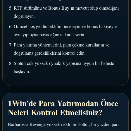
RTP sürümünü ve Bonus Buy’ın mevcut olup olmadığını
doğrulayın.
Güncel hoş geldin teklifini inceleyin ve bonus bakiyeyle
oynayıp oynamayacağınıza karar verin.
Para yatırma yöntemlerini, para çekme kurallarını ve
doğrulama gerekliliklerini kontrol edin.
Slotun çok yüksek oynaklık yapısına uygun bir bahisle
başlayın.
1Win’de Para Yatırmadan Önce
Neleri Kontrol Etmelisiniz?
Barbarossa Revenge yüksek riskli bir slottur; bu yüzden para