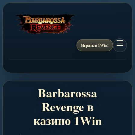
Играть в 1Win!
Barbarossa
Revenge в
казино 1Win