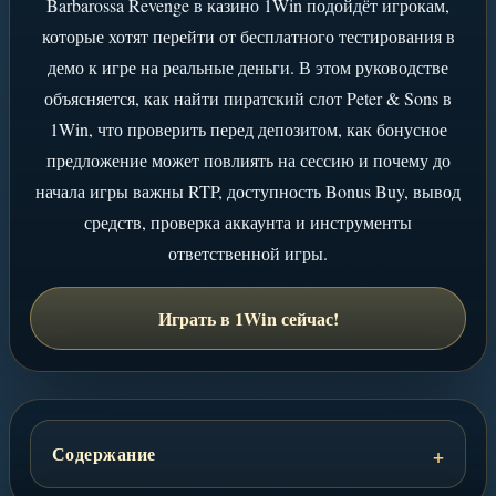
Barbarossa Revenge в казино 1Win подойдёт игрокам,
которые хотят перейти от бесплатного тестирования в
демо к игре на реальные деньги. В этом руководстве
объясняется, как найти пиратский слот Peter & Sons в
1Win, что проверить перед депозитом, как бонусное
предложение может повлиять на сессию и почему до
начала игры важны RTP, доступность Bonus Buy, вывод
средств, проверка аккаунта и инструменты
ответственной игры.
Играть в 1Win сейчас!
Содержание