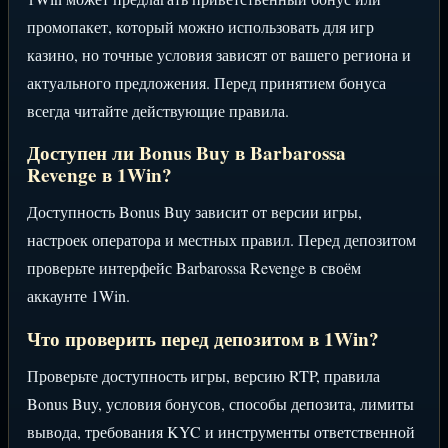
промопакет, который можно использовать для игр
казино, но точные условия зависят от вашего региона и
актуального предложения. Перед принятием бонуса
всегда читайте действующие правила.
Доступен ли Bonus Buy в Barbarossa
Revenge в 1Win?
Доступность Bonus Buy зависит от версии игры,
настроек оператора и местных правил. Перед депозитом
проверьте интерфейс Barbarossa Revenge в своём
аккаунте 1Win.
Что проверить перед депозитом в 1Win?
Проверьте доступность игры, версию RTP, правила
Bonus Buy, условия бонусов, способы депозита, лимиты
вывода, требования KYC и инструменты ответственной