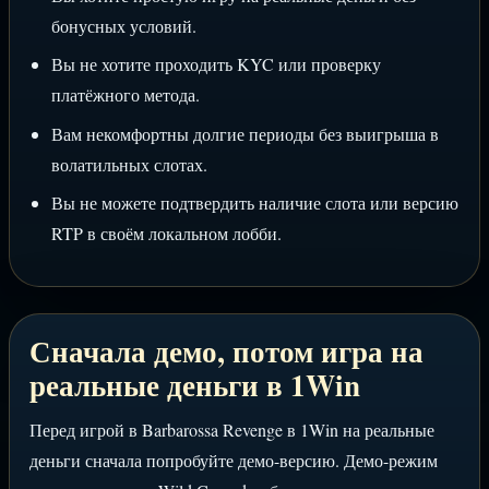
бонусных условий.
Вы не хотите проходить KYC или проверку
платёжного метода.
Вам некомфортны долгие периоды без выигрыша в
волатильных слотах.
Вы не можете подтвердить наличие слота или версию
RTP в своём локальном лобби.
Сначала демо, потом игра на
реальные деньги в 1Win
Перед игрой в Barbarossa Revenge в 1Win на реальные
деньги сначала попробуйте демо-версию. Демо-режим