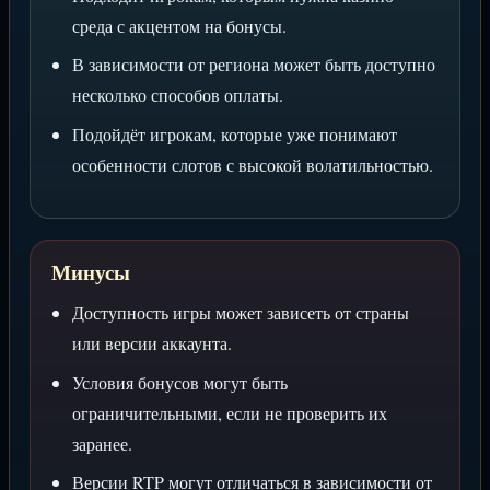
среда с акцентом на бонусы.
В зависимости от региона может быть доступно
несколько способов оплаты.
Подойдёт игрокам, которые уже понимают
особенности слотов с высокой волатильностью.
Минусы
Доступность игры может зависеть от страны
или версии аккаунта.
Условия бонусов могут быть
ограничительными, если не проверить их
заранее.
Версии RTP могут отличаться в зависимости от