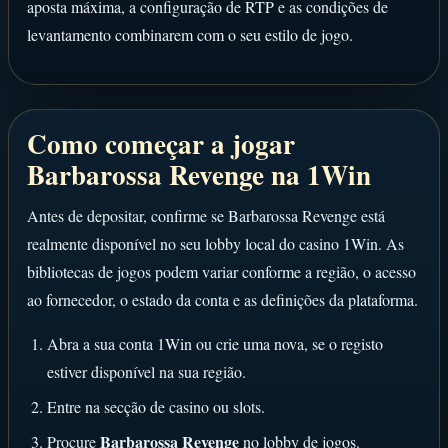
aposta máxima, a configuração de RTP e as condições de
levantamento combinarem com o seu estilo de jogo.
Como começar a jogar
Barbarossa Revenge na 1Win
Antes de depositar, confirme se Barbarossa Revenge está
realmente disponível no seu lobby local do casino 1Win. As
bibliotecas de jogos podem variar conforme a região, o acesso
ao fornecedor, o estado da conta e as definições da plataforma.
Abra a sua conta 1Win ou crie uma nova, se o registo
estiver disponível na sua região.
Entre na secção de casino ou slots.
Barbarossa Revenge
Procure
no lobby de jogos.