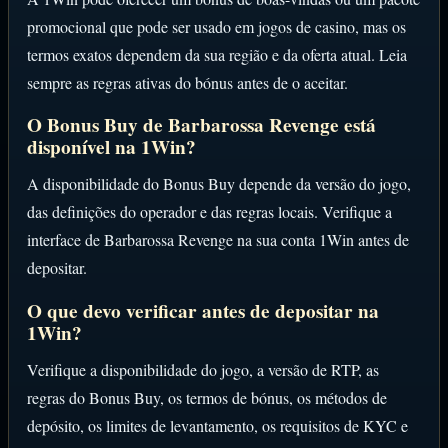
promocional que pode ser usado em jogos de casino, mas os
termos exatos dependem da sua região e da oferta atual. Leia
sempre as regras ativas do bónus antes de o aceitar.
O Bonus Buy de Barbarossa Revenge está
disponível na 1Win?
A disponibilidade do Bonus Buy depende da versão do jogo,
das definições do operador e das regras locais. Verifique a
interface de Barbarossa Revenge na sua conta 1Win antes de
depositar.
O que devo verificar antes de depositar na
1Win?
Verifique a disponibilidade do jogo, a versão de RTP, as
regras do Bonus Buy, os termos de bónus, os métodos de
depósito, os limites de levantamento, os requisitos de KYC e