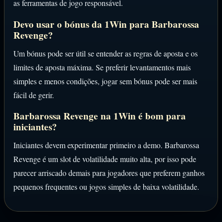
as ferramentas de jogo responsável.
Devo usar o bónus da 1Win para Barbarossa
Revenge?
Um bónus pode ser útil se entender as regras de aposta e os
limites de aposta máxima. Se preferir levantamentos mais
simples e menos condições, jogar sem bónus pode ser mais
fácil de gerir.
Barbarossa Revenge na 1Win é bom para
iniciantes?
Iniciantes devem experimentar primeiro a demo. Barbarossa
Revenge é um slot de volatilidade muito alta, por isso pode
parecer arriscado demais para jogadores que preferem ganhos
pequenos frequentes ou jogos simples de baixa volatilidade.