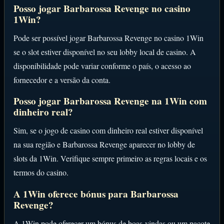
Posso jogar Barbarossa Revenge no casino
1Win?
Pode ser possível jogar Barbarossa Revenge no casino 1Win
se o slot estiver disponível no seu lobby local de casino. A
disponibilidade pode variar conforme o país, o acesso ao
fornecedor e a versão da conta.
Posso jogar Barbarossa Revenge na 1Win com
dinheiro real?
Sim, se o jogo de casino com dinheiro real estiver disponível
na sua região e Barbarossa Revenge aparecer no lobby de
slots da 1Win. Verifique sempre primeiro as regras locais e os
termos do casino.
A 1Win oferece bónus para Barbarossa
Revenge?
A 1Win pode oferecer um bónus de boas-vindas ou um pacote