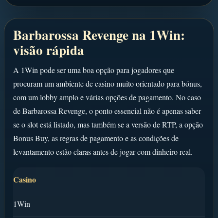
Barbarossa Revenge na 1Win:
visão rápida
A 1Win pode ser uma boa opção para jogadores que
procuram um ambiente de casino muito orientado para bónus,
com um lobby amplo e várias opções de pagamento. No caso
de Barbarossa Revenge, o ponto essencial não é apenas saber
se o slot está listado, mas também se a versão de RTP, a opção
Bonus Buy, as regras de pagamento e as condições de
levantamento estão claras antes de jogar com dinheiro real.
Casino
1Win