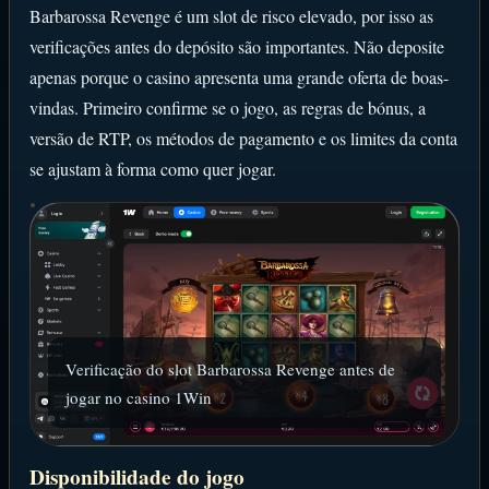
Barbarossa Revenge é um slot de risco elevado, por isso as
verificações antes do depósito são importantes. Não deposite
apenas porque o casino apresenta uma grande oferta de boas-
vindas. Primeiro confirme se o jogo, as regras de bónus, a
versão de RTP, os métodos de pagamento e os limites da conta
se ajustam à forma como quer jogar.
Verificação do slot Barbarossa Revenge antes de
jogar no casino 1Win
Disponibilidade do jogo