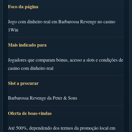
Foco da página
Jogo com dinheiro real em Barbarossa Revenge no casino
1Win
Mais indicado para
Jogadores que comparam bónus, acesso a slots e condições de
casino com dinheiro real
Slot a procurar
Barbarossa Revenge da Peter & Sons
Oferta de boas-vindas
Até 500%, dependendo dos termos da promoção local em