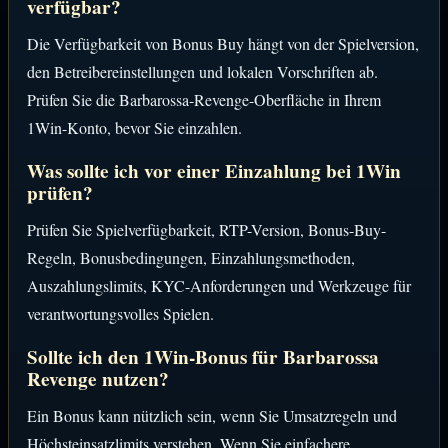
verfügbar?
Die Verfügbarkeit von Bonus Buy hängt von der Spielversion,
den Betreibereinstellungen und lokalen Vorschriften ab.
Prüfen Sie die Barbarossa-Revenge-Oberfläche in Ihrem
1Win-Konto, bevor Sie einzahlen.
Was sollte ich vor einer Einzahlung bei 1Win
prüfen?
Prüfen Sie Spielverfügbarkeit, RTP-Version, Bonus-Buy-
Regeln, Bonusbedingungen, Einzahlungsmethoden,
Auszahlungslimits, KYC-Anforderungen und Werkzeuge für
verantwortungsvolles Spielen.
Sollte ich den 1Win-Bonus für Barbarossa
Revenge nutzen?
Ein Bonus kann nützlich sein, wenn Sie Umsatzregeln und
Höchsteinsatzlimits verstehen. Wenn Sie einfachere