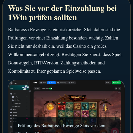
Was Sie vor der Einzahlung bei
1Win prüfen sollten
Barbarossa Revenge ist ein risikoreicher Slot, daher sind die
Prüfungen vor einer Einzahlung besonders wichtig. Zahlen
Sie nicht nur deshalb ein, weil das Casino ein großes
Willkommensangebot zeigt. Bestätigen Sie zuerst, dass Spiel,
Bonusregeln, RTP-Version, Zahlungsmethoden und
Kontolimits zu Ihrer geplanten Spielweise passen.
Prüfung des Barbarossa Revenge Slots vor dem
Spiel im 1Win Casino