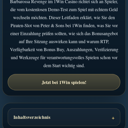
Barbarossa Revenge im 1Win Casino richtet sich an Spieler,
die vom kostenlosen Demo-Test zum Spiel mit echtem Geld
wechseln möchten. Dieser Leitfaden erklärt, wie Sie den
Piraten-Slot von Peter & Sons bei 1Win finden, was Sie vor
einer Einzahlung prüfen sollten, wie sich das Bonusangebot
auf Ihre Sitzung auswirken kann und warum RTP,
Verfügbarkeit von Bonus Buy, Auszahlungen, Verifizierung
und Werkzeuge für verantwortungsvolles Spielen schon vor
dem Start wichtig sind.
Jetzt bei 1Win spielen!
Inhaltsverzeichnis