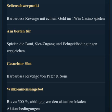
Seitenschwerpunkt
Barbarossa Revenge mit echtem Geld im 1Win Casino spielen
Am besten für
Spieler, die Boni, Slot-Zugang und Echtgeldbedingungen
vergleichen
Gesuchter Slot
Barbarossa Revenge von Peter & Sons
Willkommensangebot
Bis zu 500 %, abhängig von den aktuellen lokalen
Aktionsbedingungen