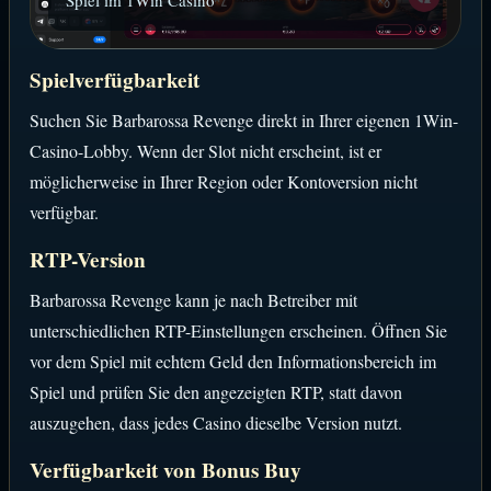
Spielverfügbarkeit
Suchen Sie Barbarossa Revenge direkt in Ihrer eigenen 1Win-
Casino-Lobby. Wenn der Slot nicht erscheint, ist er
möglicherweise in Ihrer Region oder Kontoversion nicht
verfügbar.
RTP-Version
Barbarossa Revenge kann je nach Betreiber mit
unterschiedlichen RTP-Einstellungen erscheinen. Öffnen Sie
vor dem Spiel mit echtem Geld den Informationsbereich im
Spiel und prüfen Sie den angezeigten RTP, statt davon
auszugehen, dass jedes Casino dieselbe Version nutzt.
Verfügbarkeit von Bonus Buy