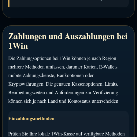
Zahlungen und Auszahlungen bei
1Win
Die Zahlungsoptionen bei 1Win können je nach Region
mehrere Methoden umfassen, darunter Karten, E-Wallets,
mobile Zahlungsdienste, Bankoptionen oder
Kryptowährungen. Die genauen Kassenoptionen, Limits,
Bearbeitungszeiten und Anforderungen zur Verifizierung
können sich je nach Land und Kontostatus unterscheiden.
Einzahlungsmethoden
Prüfen Sie Ihre lokale 1Win-Kasse auf verfügbare Methoden