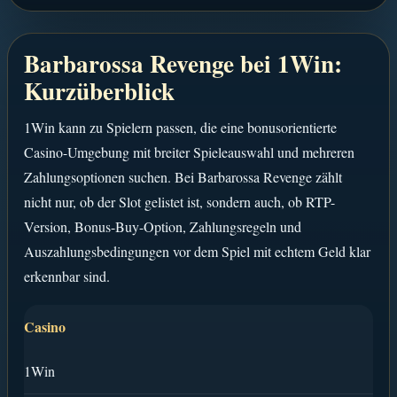
Barbarossa Revenge bei 1Win:
Kurzüberblick
1Win kann zu Spielern passen, die eine bonusorientierte
Casino-Umgebung mit breiter Spieleauswahl und mehreren
Zahlungsoptionen suchen. Bei Barbarossa Revenge zählt
nicht nur, ob der Slot gelistet ist, sondern auch, ob RTP-
Version, Bonus-Buy-Option, Zahlungsregeln und
Auszahlungsbedingungen vor dem Spiel mit echtem Geld klar
erkennbar sind.
Casino
1Win