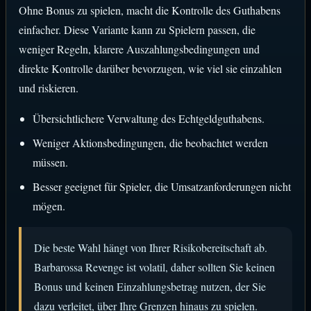
Ohne Bonus zu spielen, macht die Kontrolle des Guthabens
einfacher. Diese Variante kann zu Spielern passen, die
weniger Regeln, klarere Auszahlungsbedingungen und
direkte Kontrolle darüber bevorzugen, wie viel sie einzahlen
und riskieren.
Übersichtlichere Verwaltung des Echtgeldguthabens.
Weniger Aktionsbedingungen, die beobachtet werden
müssen.
Besser geeignet für Spieler, die Umsatzanforderungen nicht
mögen.
Die beste Wahl hängt von Ihrer Risikobereitschaft ab.
Barbarossa Revenge ist volatil, daher sollten Sie keinen
Bonus und keinen Einzahlungsbetrag nutzen, der Sie
dazu verleitet, über Ihre Grenzen hinaus zu spielen.