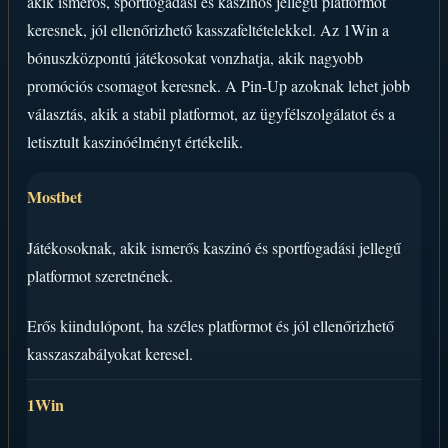
akik ismerős, sportfogadási és kaszinós jellegű platformot
keresnek, jól ellenőrizhető kasszafeltételekkel. Az 1Win a
bónuszközpontú játékosokat vonzhatja, akik nagyobb
promóciós csomagot keresnek. A Pin-Up azoknak lehet jobb
választás, akik a stabil platformot, az ügyfélszolgálatot és a
letisztult kaszinóélményt értékelik.
Mostbet
Játékosoknak, akik ismerős kaszinó és sportfogadási jellegű
platformot szeretnének.
Erős kiindulópont, ha széles platformot és jól ellenőrizhető
kasszaszabályokat keresel.
1Win