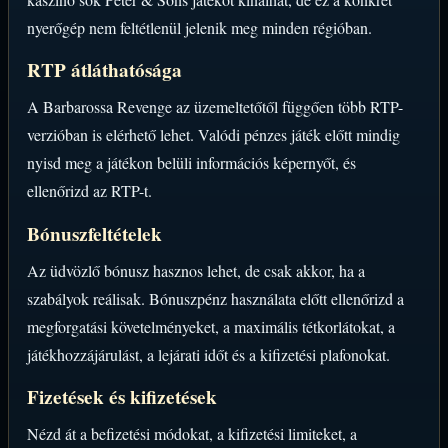
nyerőgép nem feltétlenül jelenik meg minden régióban.
RTP átláthatósága
A Barbarossa Revenge az üzemeltetőtől függően több RTP-
verzióban is elérhető lehet. Valódi pénzes játék előtt mindig
nyisd meg a játékon belüli információs képernyőt, és
ellenőrizd az RTP-t.
Bónuszfeltételek
Az üdvözlő bónusz hasznos lehet, de csak akkor, ha a
szabályok reálisak. Bónuszpénz használata előtt ellenőrizd a
megforgatási követelményeket, a maximális tétkorlátokat, a
játékhozzájárulást, a lejárati időt és a kifizetési plafonokat.
Fizetések és kifizetések
Nézd át a befizetési módokat, a kifizetési limiteket, a