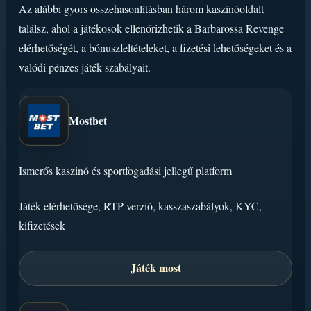
Az alábbi gyors összehasonlításban három kaszinóoldalt
találsz, ahol a játékosok ellenőrizhetik a Barbarossa Revenge
elérhetőségét, a bónuszfeltételeket, a fizetési lehetőségeket és a
valódi pénzes játék szabályait.
Mostbet
Ismerős kaszinó és sportfogadási jellegű platform
Játék elérhetősége, RTP-verzió, kasszaszabályok, KYC,
kifizetések
Játék most