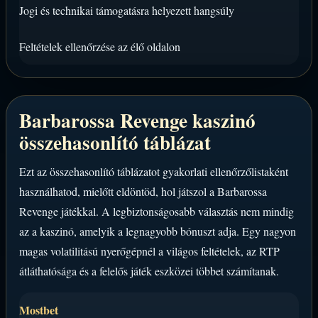
Jogi és technikai támogatásra helyezett hangsúly
Feltételek ellenőrzése az élő oldalon
Barbarossa Revenge kaszinó
összehasonlító táblázat
Ezt az összehasonlító táblázatot gyakorlati ellenőrzőlistaként
használhatod, mielőtt eldöntöd, hol játszol a Barbarossa
Revenge játékkal. A legbiztonságosabb választás nem mindig
az a kaszinó, amelyik a legnagyobb bónuszt adja. Egy nagyon
magas volatilitású nyerőgépnél a világos feltételek, az RTP
átláthatósága és a felelős játék eszközei többet számítanak.
Mostbet