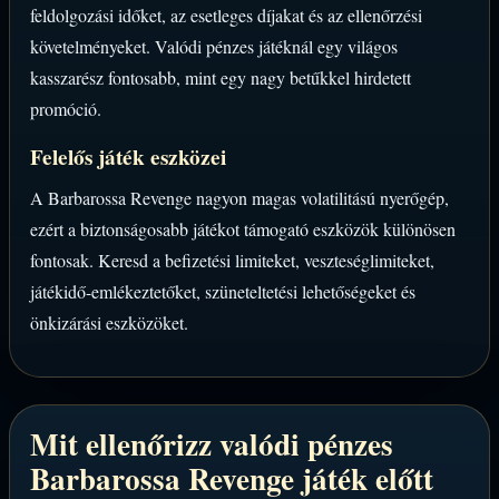
feldolgozási időket, az esetleges díjakat és az ellenőrzési
követelményeket. Valódi pénzes játéknál egy világos
kasszarész fontosabb, mint egy nagy betűkkel hirdetett
promóció.
Felelős játék eszközei
A Barbarossa Revenge nagyon magas volatilitású nyerőgép,
ezért a biztonságosabb játékot támogató eszközök különösen
fontosak. Keresd a befizetési limiteket, veszteséglimiteket,
játékidő-emlékeztetőket, szüneteltetési lehetőségeket és
önkizárási eszközöket.
Mit ellenőrizz valódi pénzes
Barbarossa Revenge játék előtt