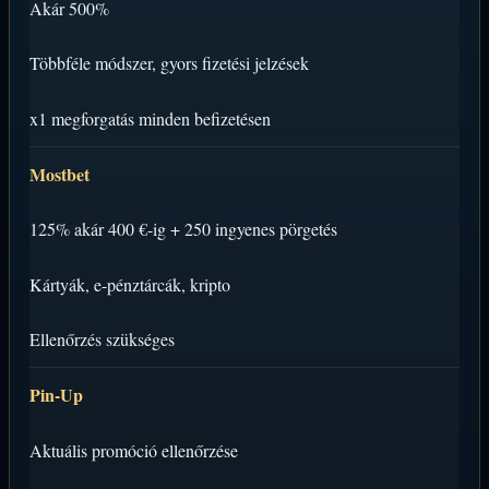
Akár 500%
Többféle módszer, gyors fizetési jelzések
x1 megforgatás minden befizetésen
Mostbet
125% akár 400 €-ig + 250 ingyenes pörgetés
Kártyák, e-pénztárcák, kripto
Ellenőrzés szükséges
Pin-Up
Aktuális promóció ellenőrzése