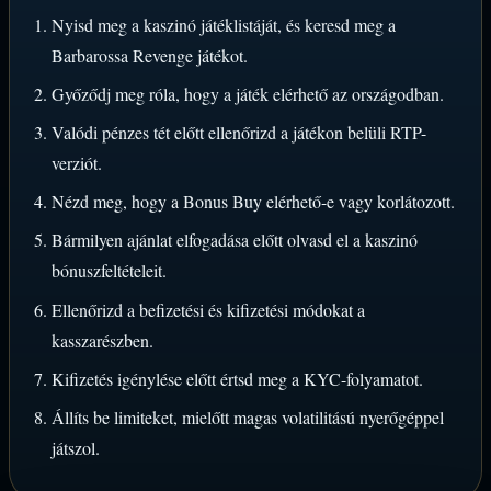
Nyisd meg a kaszinó játéklistáját, és keresd meg a
Barbarossa Revenge játékot.
Győződj meg róla, hogy a játék elérhető az országodban.
Valódi pénzes tét előtt ellenőrizd a játékon belüli RTP-
verziót.
Nézd meg, hogy a Bonus Buy elérhető-e vagy korlátozott.
Bármilyen ajánlat elfogadása előtt olvasd el a kaszinó
bónuszfeltételeit.
Ellenőrizd a befizetési és kifizetési módokat a
kasszarészben.
Kifizetés igénylése előtt értsd meg a KYC-folyamatot.
Állíts be limiteket, mielőtt magas volatilitású nyerőgéppel
játszol.